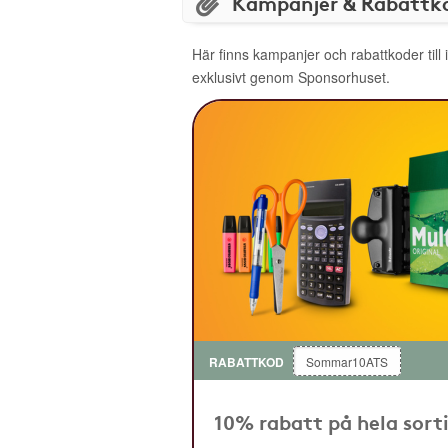
Kampanjer & Rabattk
Här finns kampanjer och rabattkoder till
exklusivt genom Sponsorhuset.
RABATTKOD
Sommar10ATS
10% rabatt på hela sor