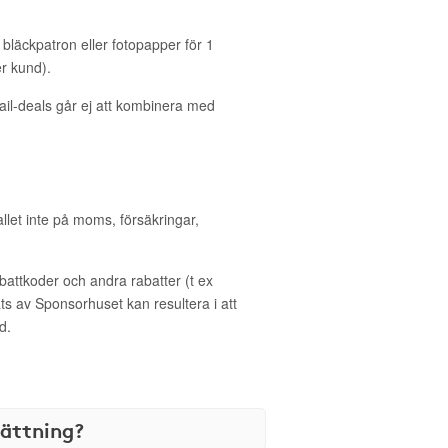
bläckpatron eller fotopapper för 1
r kund).
il-deals går ej att kombinera med
allet inte på moms, försäkringar,
ttkoder och andra rabatter (t ex
s av Sponsorhuset kan resultera i att
d.
sättning?