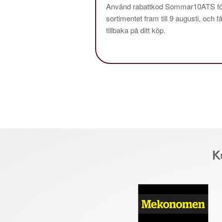
Använd rabattkod Sommar10ATS för
sortimentet fram till 9 augusti, och f
tillbaka på ditt köp.
K