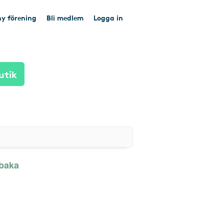
y förening
Bli medlem
Logga in
utik
lbaka