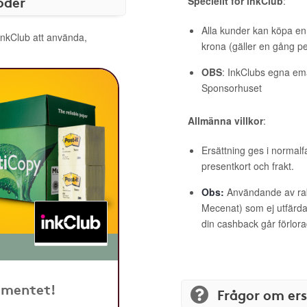
oder
Speciellt för inkClub
:
Alla kunder kan köpa en 
 inkClub att använda,
krona (gäller en gång pe
OBS
: InkClubs egna ema
Sponsorhuset
Allmänna villkor
:
Ersättning ges i normalf
presentkort och frakt.
Obs:
Användande av raba
Mecenat) som ej utfärdat
din cashback går förlora
timentet!
Frågor om er