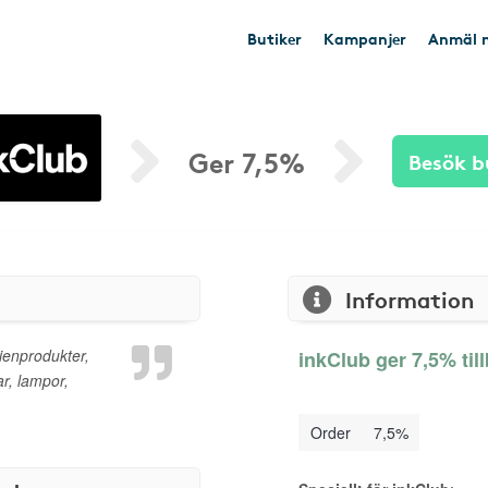
Butiker
Kampanjer
Anmäl n
Ger 7,5%
Besök b
Information
ienprodukter,
inkClub ger 7,5% til
r, lampor,
Order
7,5%