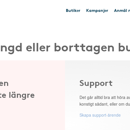
Butiker
Kampanjer
Anmäl n
ngd eller borttagen b
 en
Support
te längre
Det går alltid bra att höra av
konstigt sådant, eller om du
Skapa support-ärende