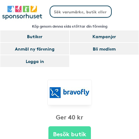
Köp genom denna sida stöttar din förening
Butiker
Kampanjer
Anmäl ny förening
Bli medlem
Logga in
Ger 40 kr
Besök butik