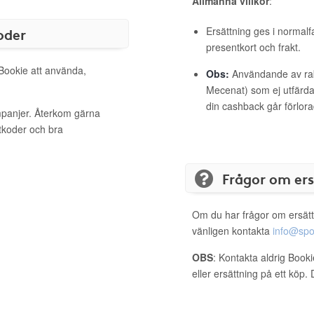
Allmänna villkor
:
oder
Ersättning ges i normalf
presentkort och frakt.
 Bookie att använda,
Obs:
Användande av raba
Mecenat) som ej utfärdat
din cashback går förlora
mpanjer. Återkom gärna
ttkoder och bra
Frågor om er
Om du har frågor om ersätt
vänligen kontakta
info@spo
OBS
: Kontakta aldrig Book
eller ersättning på ett köp