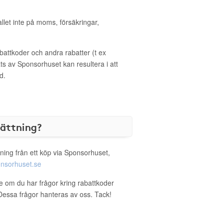
allet inte på moms, försäkringar,
ttkoder och andra rabatter (t ex
s av Sponsorhuset kan resultera i att
d.
sättning?
ning från ett köp via Sponsorhuset,
nsorhuset.se
ie om du har frågor kring rabattkoder
. Dessa frågor hanteras av oss. Tack!