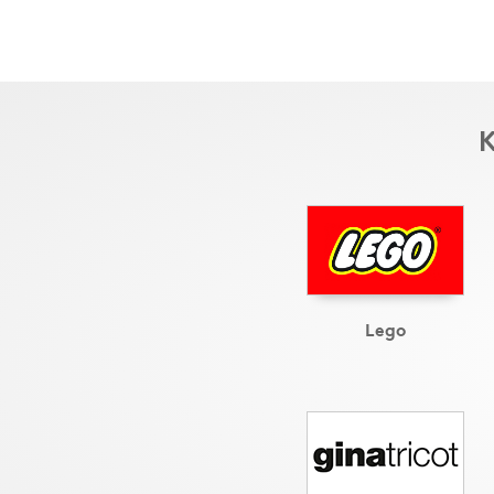
K
Lego