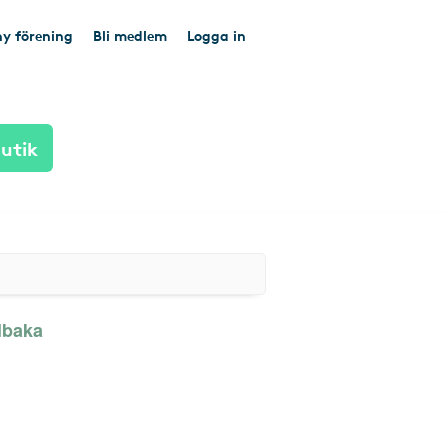
y förening
Bli medlem
Logga in
utik
llbaka