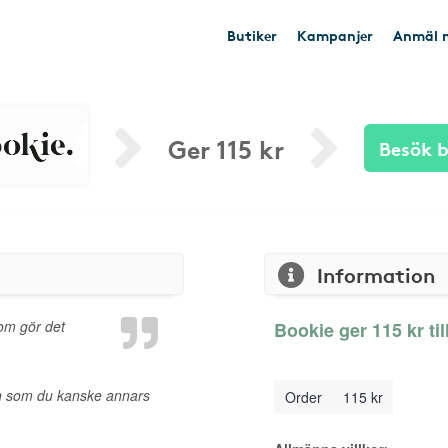
Butiker
Kampanjer
Anmäl n
Ger 115 kr
Besök b
Information
om gör det
Bookie ger 115 kr ti
nen som du kanske annars
Order
115 kr