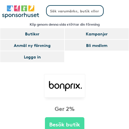
Köp genom denna sida stöttar din förening
Butiker
Kampanjer
Anmäl ny förening
Bli medlem
Logga in
Ger 2%
Besök butik