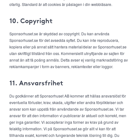
ofarlig. Standard är att cookies är påslagen i din webbläsare.
10. Copyright
Sponsorhuset.se är skyddad av copyright. Du kan använda
Sponsorhuset.se för det avsedda syftet. Du kan inte reproducera,
kopiera eller på annat sätt hantera material/delar av Sponsorhuset.se
utan skriftligt tillstånd från oss. Kommersiellt utnyttjande av sajten för
annat än att få poäng anmäls. Detta avser ej vanlig marknadsföring av
reklamkampanjer i form av banners, reklamtexter eller loggor.
11. Ansvarsfrihet
Du godkänner att Sponsorhuset AB kommer att hållas ansvarslöst för
eventuella förluster, krav, skada, utgifter eller andra förpliktelser och
ansvar som kan uppstå från användande av Sponsorhuset.se. Vi tar
ansvar för att den information vi publicerar är aktuell och korrekt, men
ger inga garantier. Vi accepterar inga former av krav på grund av
felaktig information. Vi på Sponsorhuset.se gör allt vi kan för att
tillhanda exakt, korrekt och fungerande teknisk lösning till dig. Du