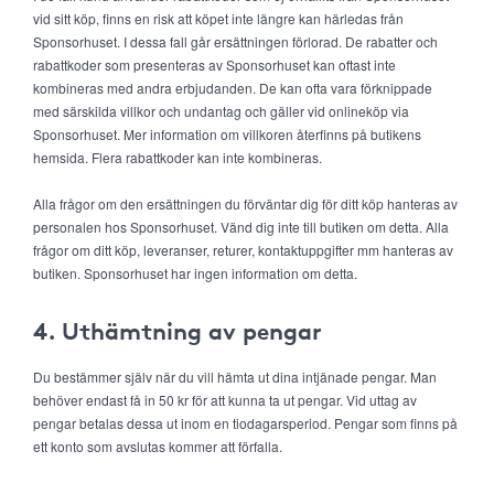
vid sitt köp, finns en risk att köpet inte längre kan härledas från
Sponsorhuset. I dessa fall går ersättningen förlorad. De rabatter och
rabattkoder som presenteras av Sponsorhuset kan oftast inte
kombineras med andra erbjudanden. De kan ofta vara förknippade
med särskilda villkor och undantag och gäller vid onlineköp via
Sponsorhuset. Mer information om villkoren återfinns på butikens
hemsida. Flera rabattkoder kan inte kombineras.
Alla frågor om den ersättningen du förväntar dig för ditt köp hanteras av
personalen hos Sponsorhuset. Vänd dig inte till butiken om detta. Alla
frågor om ditt köp, leveranser, returer, kontaktuppgifter mm hanteras av
butiken. Sponsorhuset har ingen information om detta.
4. Uthämtning av pengar
Du bestämmer själv när du vill hämta ut dina intjänade pengar. Man
behöver endast få in 50 kr för att kunna ta ut pengar. Vid uttag av
pengar betalas dessa ut inom en tiodagarsperiod. Pengar som finns på
ett konto som avslutas kommer att förfalla.