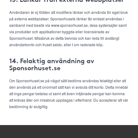
Användaren är ej tillåten att modifiera länkar och använda för eget bruk
på externa webbplatser. Sponsorhusets länkar får endast användas i
samband med besök via www.sponsorhuset.se, dess systersajter samt
via produkter och applikationer byggda eller licensierade av
Sponsorhuset. Missbruk av detta beivras och kan leda till avstängt
användarkonto och fruset saldo, eller t om raderade köp.
14. Felaktig användning av
Sponsorhuset.se
Om Sponsorhuset.se på något sätt bedöms användas felaktigt eller att
den används på ett onormalt sätt kan vi avsluta ditt konto. Detta innebär
att inga pengar betalas ut samt att även intjänade pengar kan komma
att krävas åter om missbruk uppdagas i efterhand. Du accepterar att vår
bedömning är slutgiltig.