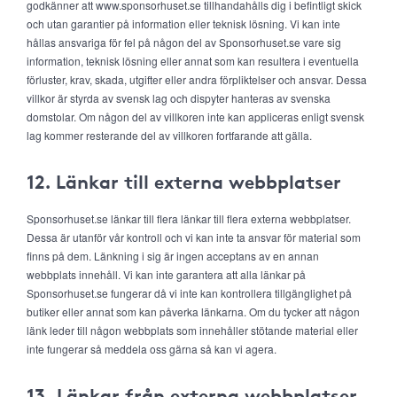
godkänner att www.sponsorhuset.se tillhandahålls dig i befintligt skick
och utan garantier på information eller teknisk lösning. Vi kan inte
hållas ansvariga för fel på någon del av Sponsorhuset.se vare sig
information, teknisk lösning eller annat som kan resultera i eventuella
förluster, krav, skada, utgifter eller andra förpliktelser och ansvar. Dessa
villkor är styrda av svensk lag och dispyter hanteras av svenska
domstolar. Om någon del av villkoren inte kan appliceras enligt svensk
lag kommer resterande del av villkoren fortfarande att gälla.
12. Länkar till externa webbplatser
Sponsorhuset.se länkar till flera länkar till flera externa webbplatser.
Dessa är utanför vår kontroll och vi kan inte ta ansvar för material som
finns på dem. Länkning i sig är ingen acceptans av en annan
webbplats innehåll. Vi kan inte garantera att alla länkar på
Sponsorhuset.se fungerar då vi inte kan kontrollera tillgänglighet på
butiker eller annat som kan påverka länkarna. Om du tycker att någon
länk leder till någon webbplats som innehåller stötande material eller
inte fungerar så meddela oss gärna så kan vi agera.
13. Länkar från externa webbplatser