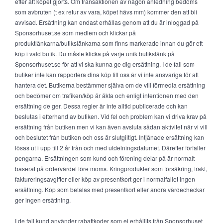
efter att köpet gjorts. Om transaktionen av någon anledning bedöms
som avbruten (t ex retur av vara, köpet hävs mm) kommer den att bli
avvisad. Ersättning kan endast erhållas genom att du är inloggad på
Sponsorhuset.se som medlem och klickar på
produktlänkarna/butikslänkarna som finns markerade innan du gör ett
köp i vald butik. Du måste klicka på varje unik butikslänk på
Sponsorhuset.se för att vi ska kunna ge dig ersättning. I de fall som
butiker inte kan rapportera dina köp till oss är vi inte ansvariga för att
hantera det. Butikerna bestämmer själva om de vill förmedla ersättning
och bedömer om trafiken/köp är äkta och enligt intentionen med den
ersättning de ger. Dessa regler är inte alltid publicerade och kan
beslutas i efterhand av butiken. Vid fel och problem kan vi driva krav på
ersättning från butiken men vi kan även avsluta sådan aktivitet när vi vill
och beslutet från butiken och oss är slutgiltigt. Intjänade ersättning kan
lösas ut i upp till 2 år från och med utdelningsdatumet. Därefter förfaller
pengarna. Ersättningen som kund och förening delar på är normalt
baserat på ordervärdet före moms. Kringprodukter som försäkring, frakt,
faktureringsavgifter eller köp av presentkort ger i normalfallet ingen
ersättning. Köp som betalas med presentkort eller andra värdecheckar
ger ingen ersättning.
I de fall kund använder rabattkoder som ej erhållits från Sponsorhuset