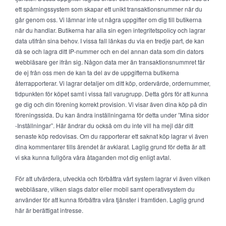
ett spårningssystem som skapar ett unikt transaktionsnummer när du
går genom oss. Vi lämnar inte ut några uppgifter om dig till butikerna
när du handlar. Butikerna har alla sin egen integritetspolicy och lagrar
data utifrån sina behov. I vissa fall länkas du via en tredje part, de kan
då se och lagra ditt IP-nummer och en del annan data som din dators
webbläsare ger ifrån sig. Någon data mer än transaktionsnummret får
de ej från oss men de kan ta del av de uppgifterna butikerna
återrapporterar. Vi lagrar detaljer om ditt köp, ordervärde, ordernummer,
tidpunkten för köpet samt i vissa fall varugrupp. Detta görs för att kunna
ge dig och din förening korrekt provision. Vi visar även dina köp på din
föreningssida. Du kan ändra inställningarna för detta under ”Mina sidor
-Inställningar”. Här ändrar du också om du inte vill ha mejl där ditt
senaste köp redovisas. Om du rapporterar ett saknat köp lagrar vi även
dina kommentarer tills ärendet är avklarat. Laglig grund för detta är att
vi ska kunna fullgöra våra åtaganden mot dig enligt avtal.
För att utvärdera, utveckla och förbättra vårt system lagrar vi även vilken
webbläsare, vilken slags dator eller mobil samt operativsystem du
använder för att kunna förbättra våra tjänster i framtiden. Laglig grund
här är berättigat intresse.