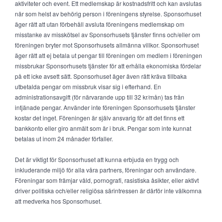
aktiviteter och event. Ett medlemskap är kostnadsfritt och kan avslutas
när som helst av behörig person i föreningens styrelse. Sponsorhuset
äger rätt att utan förbehåll avsluta föreningens medlemskap om
misstanke av misskötsel av Sponsorhusets tjänster finns och/eller om
föreningen bryter mot Sponsorhusets allmänna villkor. Sponsorhuset
äger rätt att ej betala ut pengar till föreningen om medlem i föreningen
missbrukar Sponsorhusets tjänster för att erhålla ekonomiska fördelar
på ett icke avsett sätt. Sponsorhuset äger även rätt kräva tillbaka
utbetalda pengar om missbruk visar sig i efterhand. En
administrationsavgift (för närvarande upp till 32 kr/mån) tas från
intjänade pengar. Använder inte föreningen Sponsorhusets tjänster
kostar det inget. Föreningen är själv ansvarig för att det finns ett
bankkonto eller giro anmält som är i bruk. Pengar som inte kunnat
betalas ut inom 24 månader förfaller.
Det är viktigt för Sponsorhuset att kunna erbjuda en trygg och
inkluderande miljö för alla våra partners, föreningar och användare.
Föreningar som främjar våld, pornografi, rasistiska åsikter, eller aktivt
driver politiska och/eller religiösa särintressen är därför inte välkomna
att medverka hos Sponsorhuset.