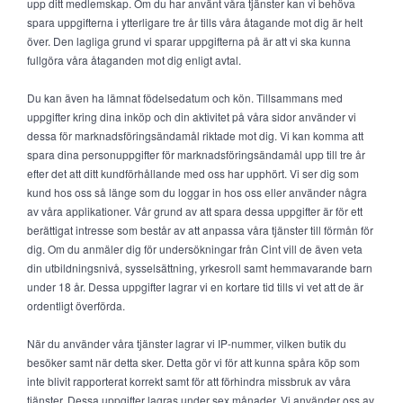
upp ditt medlemskap. Om du har använt våra tjänster kan vi behöva
spara uppgifterna i ytterligare tre år tills våra åtagande mot dig är helt
över. Den lagliga grund vi sparar uppgifterna på är att vi ska kunna
fullgöra våra åtaganden mot dig enligt avtal.
Du kan även ha lämnat födelsedatum och kön. Tillsammans med
uppgifter kring dina inköp och din aktivitet på våra sidor använder vi
dessa för marknadsföringsändamål riktade mot dig. Vi kan komma att
spara dina personuppgifter för marknadsföringsändamål upp till tre år
efter det att ditt kundförhållande med oss har upphört. Vi ser dig som
kund hos oss så länge som du loggar in hos oss eller använder några
av våra applikationer. Vår grund av att spara dessa uppgifter är för ett
berättigat intresse som består av att anpassa våra tjänster till förmån för
dig. Om du anmäler dig för undersökningar från Cint vill de även veta
din utbildningsnivå, sysselsättning, yrkesroll samt hemmavarande barn
under 18 år. Dessa uppgifter lagrar vi en kortare tid tills vi vet att de är
ordentligt överförda.
När du använder våra tjänster lagrar vi IP-nummer, vilken butik du
besöker samt när detta sker. Detta gör vi för att kunna spåra köp som
inte blivit rapporterat korrekt samt för att förhindra missbruk av våra
tjänster. Dessa uppgifter lagras under sex månader. Vi använder oss av