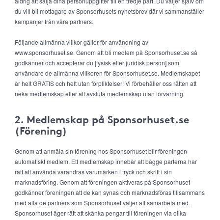
aldrig att sälja dina personuppgifter till en tredje part. Du väljer själv om
du vill bli mottagare av Sponsorhusets nyhetsbrev där vi sammanställer
kampanjer från våra partners.
Följande allmänna villkor gäller för användning av
www.sponsorhuset.se. Genom att bli medlem på Sponsorhuset.se så
godkänner och accepterar du [fysisk eller juridisk person] som
användare de allmänna villkoren för Sponsorhuset.se. Medlemskapet
är helt GRATIS och helt utan förpliktelser! Vi förbehåller oss rätten att
neka medlemskap eller att avsluta medlemskap utan förvarning.
2. Medlemskap på Sponsorhuset.se
(Förening)
Genom att anmäla sin förening hos Sponsorhuset blir föreningen
automatiskt medlem. Ett medlemskap innebär att bägge parterna har
rätt att använda varandras varumärken i tryck och skrift i sin
marknadsföring. Genom att föreningen aktiveras på Sponsorhuset
godkänner föreningen att de kan synas och marknadsföras tillsammans
med alla de partners som Sponsorhuset väljer att samarbeta med.
Sponsorhuset äger rätt att skänka pengar till föreningen via olika