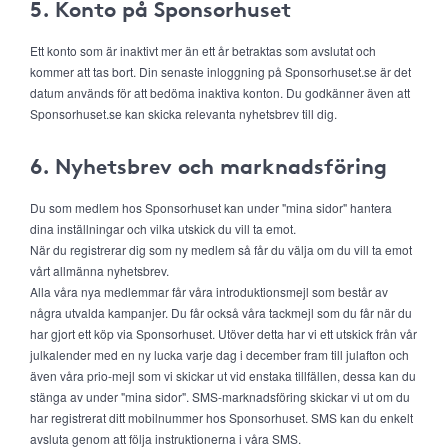
5. Konto på Sponsorhuset
Ett konto som är inaktivt mer än ett år betraktas som avslutat och
kommer att tas bort. Din senaste inloggning på Sponsorhuset.se är det
datum används för att bedöma inaktiva konton. Du godkänner även att
Sponsorhuset.se kan skicka relevanta nyhetsbrev till dig.
6. Nyhetsbrev och marknadsföring
Du som medlem hos Sponsorhuset kan under "mina sidor" hantera
dina inställningar och vilka utskick du vill ta emot.
När du registrerar dig som ny medlem så får du välja om du vill ta emot
vårt allmänna nyhetsbrev.
Alla våra nya medlemmar får våra introduktionsmejl som består av
några utvalda kampanjer. Du får också våra tackmejl som du får när du
har gjort ett köp via Sponsorhuset. Utöver detta har vi ett utskick från vår
julkalender med en ny lucka varje dag i december fram till julafton och
även våra prio-mejl som vi skickar ut vid enstaka tillfällen, dessa kan du
stänga av under "mina sidor". SMS-marknadsföring skickar vi ut om du
har registrerat ditt mobilnummer hos Sponsorhuset. SMS kan du enkelt
avsluta genom att följa instruktionerna i våra SMS.