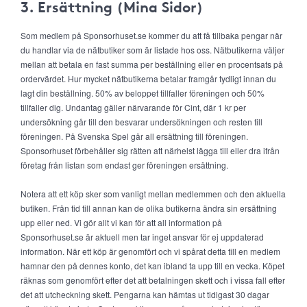
3. Ersättning (Mina Sidor)
Som medlem på Sponsorhuset.se kommer du att få tillbaka pengar när
du handlar via de nätbutiker som är listade hos oss. Nätbutikerna väljer
mellan att betala en fast summa per beställning eller en procentsats på
ordervärdet. Hur mycket nätbutikerna betalar framgår tydligt innan du
lagt din beställning. 50% av beloppet tillfaller föreningen och 50%
tillfaller dig. Undantag gäller närvarande för Cint, där 1 kr per
undersökning går till den besvarar undersökningen och resten till
föreningen. På Svenska Spel går all ersättning till föreningen.
Sponsorhuset förbehåller sig rätten att närhelst lägga till eller dra ifrån
företag från listan som endast ger föreningen ersättning.
Notera att ett köp sker som vanligt mellan medlemmen och den aktuella
butiken. Från tid till annan kan de olika butikerna ändra sin ersättning
upp eller ned. Vi gör allt vi kan för att all information på
Sponsorhuset.se är aktuell men tar inget ansvar för ej uppdaterad
information. När ett köp är genomfört och vi spårat detta till en medlem
hamnar den på dennes konto, det kan ibland ta upp till en vecka. Köpet
räknas som genomfört efter det att betalningen skett och i vissa fall efter
det att utcheckning skett. Pengarna kan hämtas ut tidigast 30 dagar