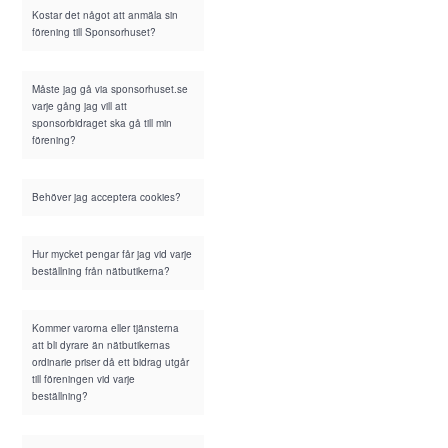
Kostar det något att anmäla sin
förening till Sponsorhuset?
Måste jag gå via sponsorhuset.se
varje gång jag vill att
sponsorbidraget ska gå till min
förening?
Behöver jag acceptera cookies?
Hur mycket pengar får jag vid varje
beställning från nätbutikerna?
Kommer varorna eller tjänsterna
att bli dyrare än nätbutikernas
ordinarie priser då ett bidrag utgår
till föreningen vid varje
beställning?