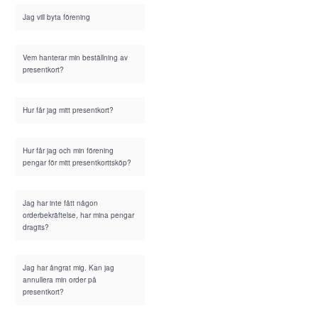
Jag vill byta förening
Vem hanterar min beställning av
presentkort?
Hur får jag mitt presentkort?
Hur får jag och min förening
pengar för mitt presentkorttsköp?
Jag har inte fått någon
orderbekräftelse, har mina pengar
dragits?
Jag har ångrat mig. Kan jag
annullera min order på
presentkort?