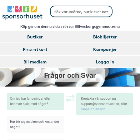
Köp genom denna sida stöttar Sölvesborgsgymnasterna
Butiker
Biobiljetter
Presentkort
Kampanjer
Bli medlem
Logga in
Frågor och Svar
Om jag har funderingar eller
Kontakta vår support på
behöver hjälp med något?
support@sponsorhuset.se, eller
skapa ett ärende
.
Hur blir jag medlem och kostar det
något?