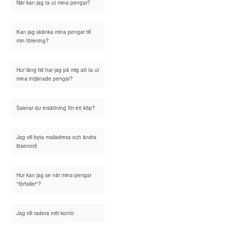
När kan jag ta ut mina pengar?
Kan jag skänka mina pengar till
min förening?
Hur lång tid har jag på mig att ta ut
mina intjänade pengar?
Saknar du ersättning för ett köp?
Jag vill byta mailadress och ändra
lösenord
Hur kan jag se när mina pengar
"förfaller"?
Jag vill radera mitt konto