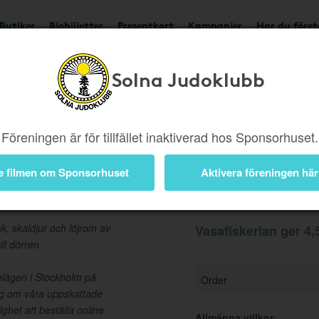
Butiker
Biobiljetter
Presentkort
Kampanjer
Har du före
Solna Judoklubb
Ger 4,5%
Besök buti
Föreningen är för tillfället inaktiverad hos Sponsorhuset.
e filmen om Sponsorhuset
Aktivera föreningen här
Information
k, skaldjur och löjrom av
Vasafiskerian ger 4,
ll dörren.
belägen i Stockholm på
Order
sig om våra uppskattade
ighet att beställa online
Allmänna villkor
: