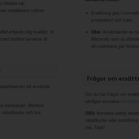
v föddes vår
örse matälskare i större
Ersättning ges i normalf
presentkort och frakt.
ltid erbjuda hög kvalitet. Vi
Obs:
Användande av raba
h med stolthet serverar åt
Mecenat) som ej utfärdat
din cashback går förlora
r
Frågor om ersätt
 Vasafiskerian att använda,
Om du har frågor om ersätt
vänligen kontakta
info@spo
tiva kampanjer. Återkom
, rabattkoder och bra
OBS
: Kontakta aldrig Vasaf
rabattkoder eller ersättnin
oss. Tack!