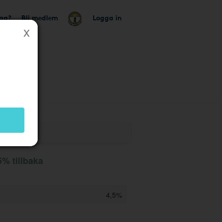
tag?
Bli medlem
Logga in
k
5% tillbaka
4,5%