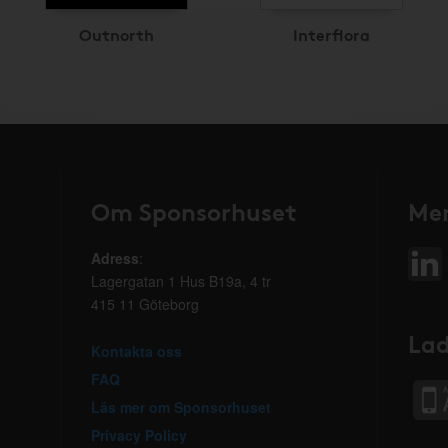
Outnorth
Interflora
Om Sponsorhuset
Mer
Adress
:
Lagergatan 1 Hus B19a, 4 tr
415 11 Göteborg
Lad
Kontakta oss
FAQ
Läs mer om Sponsorhuset
Privacy Policy