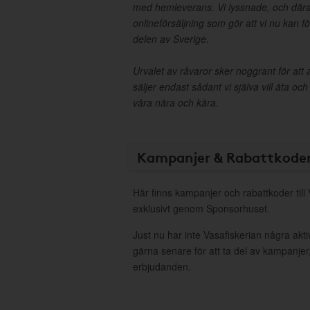
med hemleverans. Vi lyssnade, och dära
onlineförsäljning som gör att vi nu kan f
delen av Sverige.
Urvalet av råvaror sker noggrant för att al
säljer endast sådant vi själva vill äta oc
våra nära och kära.
Kampanjer & Rabattkode
Här finns kampanjer och rabattkoder till
exklusivt genom Sponsorhuset.
Just nu har inte Vasafiskerian några ak
gärna senare för att ta del av kampanjer
erbjudanden.