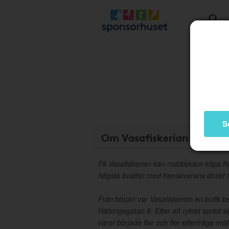
S
Om Vasafiskerian
På Vasafiskerian kan matälskare köpa fis
högsta kvalitet med hemleverans direkt ti
Från början var Vasafiskerian en butik 
Hälsingegatan 8. Efter att ryktet spred 
varor började fler och fler efterfråga möjl