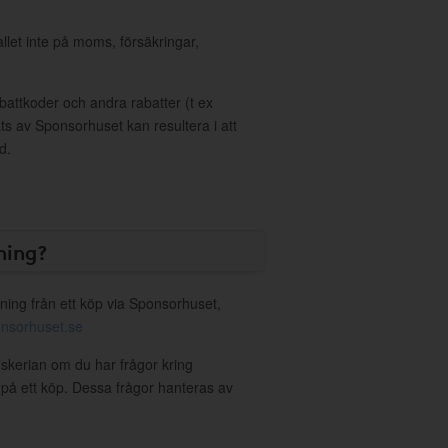
allet inte på moms, försäkringar,
ttkoder och andra rabatter (t ex
s av Sponsorhuset kan resultera i att
d.
ning?
ning från ett köp via Sponsorhuset,
nsorhuset.se
iskerian om du har frågor kring
g på ett köp. Dessa frågor hanteras av