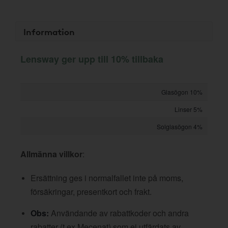
Information
Lensway ger upp till 10% tillbaka
Glasögon 10%
Linser 5%
Solglasögon 4%
Allmänna villkor
:
Ersättning ges i normalfallet inte på moms,
försäkringar, presentkort och frakt.
Obs:
Användande av rabattkoder och andra
rabatter (t ex Mecenat) som ej utfärdats av