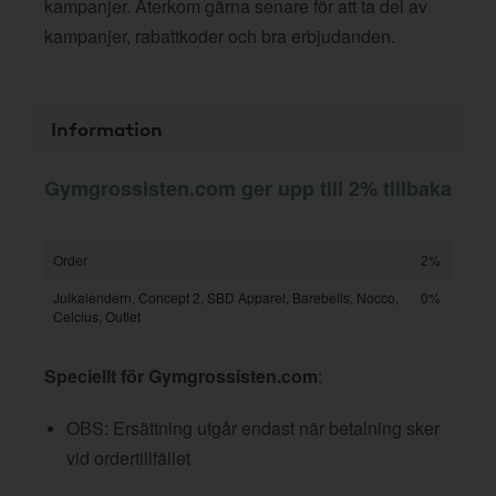
kampanjer. Återkom gärna senare för att ta del av
kampanjer, rabattkoder och bra erbjudanden.
Information
Gymgrossisten.com ger upp till 2% tillbaka
Order
2%
Julkalendern, Concept 2, SBD Apparel, Barebells, Nocco,
0%
Celcius, Outlet
Speciellt för Gymgrossisten.com
:
OBS: Ersättning utgår endast när betalning sker
vid ordertillfället