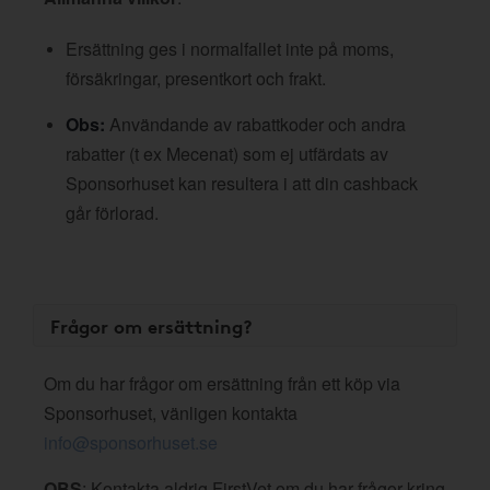
Ersättning ges i normalfallet inte på moms,
försäkringar, presentkort och frakt.
Obs:
Användande av rabattkoder och andra
rabatter (t ex Mecenat) som ej utfärdats av
Sponsorhuset kan resultera i att din cashback
går förlorad.
Frågor om ersättning?
Om du har frågor om ersättning från ett köp via
Sponsorhuset, vänligen kontakta
info@sponsorhuset.se
OBS
: Kontakta aldrig FirstVet om du har frågor kring