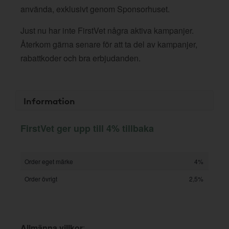
använda, exklusivt genom Sponsorhuset.
Just nu har inte FirstVet några aktiva kampanjer.
Återkom gärna senare för att ta del av kampanjer,
rabattkoder och bra erbjudanden.
Information
FirstVet ger upp till 4% tillbaka
Order eget märke
4%
Order övrigt
2,5%
Allmänna villkor
: