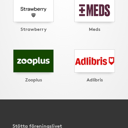
Strawberry
Meds
Zooplus
Adlibris
Stötta föreningslivet