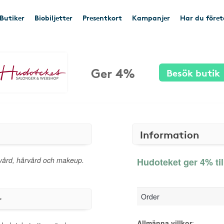
Butiker
Biobiljetter
Presentkort
Kampanjer
Har du före
Ger 4%
Besök butik
Information
dvård, hårvård och makeup.
Hudoteket ger 4% ti
Order
r
Allmänna villkor
: