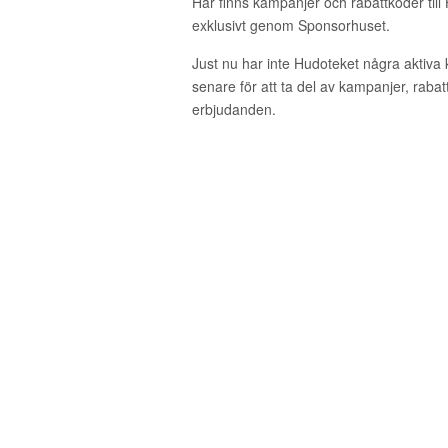
Här finns kampanjer och rabattkoder till
exklusivt genom Sponsorhuset.
Just nu har inte Hudoteket några aktiv
senare för att ta del av kampanjer, raba
erbjudanden.