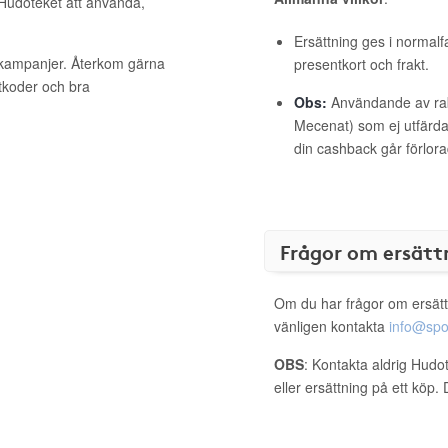
 Hudoteket att använda,
Ersättning ges i normalf
a kampanjer. Återkom gärna
presentkort och frakt.
ttkoder och bra
Obs:
Användande av raba
Mecenat) som ej utfärdat
din cashback går förlora
Frågor om ersätt
Om du har frågor om ersätt
vänligen kontakta
info@spo
OBS
: Kontakta aldrig Hudo
eller ersättning på ett köp