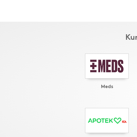
Kun
Meds