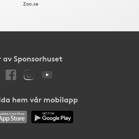
Zoo.se
 av Sponsorhuset
da hem vår mobilapp