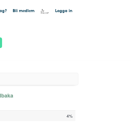
tag?
Bli medlem
Logga in
llbaka
4%