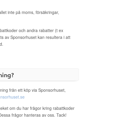
allet inte på moms, försäkringar,
ttkoder och andra rabatter (t ex
s av Sponsorhuset kan resultera i att
d.
ning?
ning från ett köp via Sponsorhuset,
nsorhuset.se
teket om du har frågor kring rabattkoder
. Dessa frågor hanteras av oss. Tack!