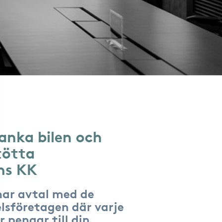
anka bilen och
tötta
ns KK
har avtal med de
lsföretagen där varje
r pengar till din