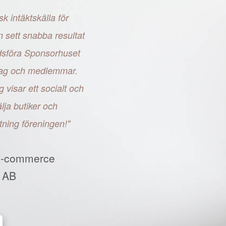
sk intäktskälla för
n sett snabba resultat
adsföra Sponsorhuset
retag och medlemmar.
g visar ett socialt och
ja butiker och
tning föreningen!"
E-commerce
 AB