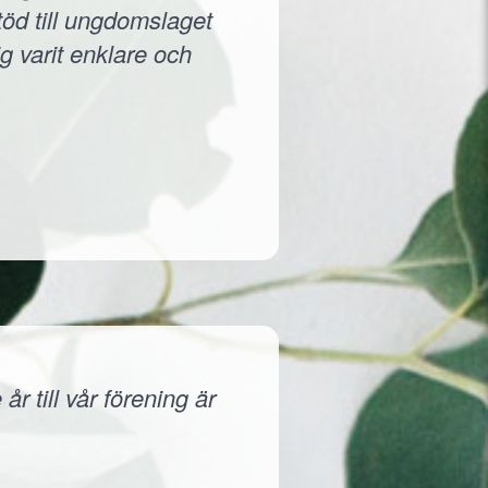
töd till ungdomslaget
g varit enklare och
r till vår förening är