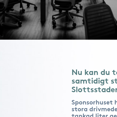
Nu kan du t
samtidigt s
Slottsstade
Sponsorhuset 
stora drivmede
tankad liter ge