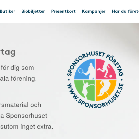
Butiker
Biobiljetter
Presentkort
Kampanjer
Har du före
etag
e för dig som
kala förening.
orsmaterial och
 via Sponsorhuset
sutom inget extra.