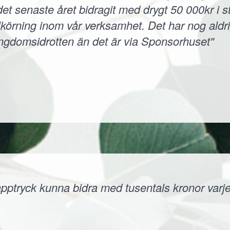
et senaste året bidragit med drygt 50 000kr i s
körning inom vår verksamhet. Det har nog aldri
ungdomsidrotten än det är via Sponsorhuset"
ptryck kunna bidra med tusentals kronor varje å