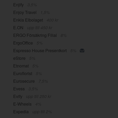
Enjify
3,5%
Enjoy Travel
1,5%
Enkla Elbolaget
400 kr
E.ON
upp till 450 kr
ERGO Försäkring Filial
8%
ErgoOffice
5%
Espresso House Presentkort
5%
eStore
5%
Etnomat
5%
Euroflorist
5%
Eurosecure
7,5%
Evess
3,5%
Evify
upp till 250 kr
E-Wheels
4%
Expedia
upp till 2%