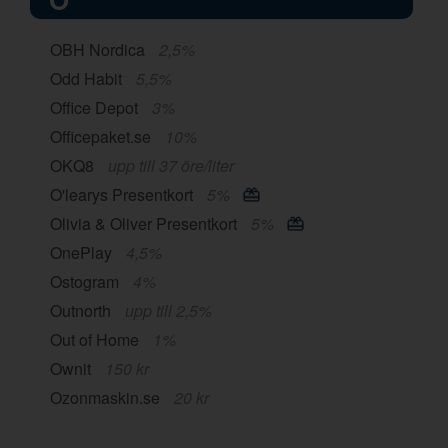
OBH Nordica
2,5%
Odd Habit
5,5%
Office Depot
3%
Officepaket.se
10%
OKQ8
upp till 37 öre/liter
O'learys Presentkort
5%
Olivia & Oliver Presentkort
5%
OnePlay
4,5%
Ostogram
4%
Outnorth
upp till 2,5%
Out of Home
1%
Ownit
150 kr
Ozonmaskin.se
20 kr