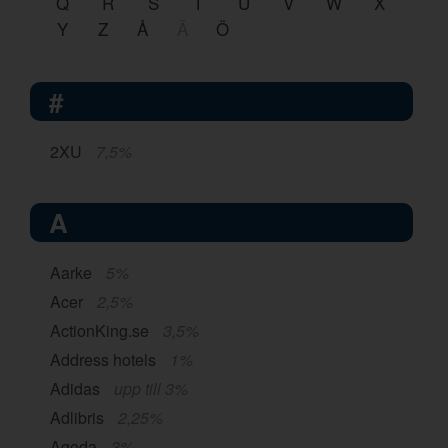
Q
R
S
T
U
V
W
X
Y
Z
Å
Ä
Ö
#
2XU
7,5%
A
Aarke
5%
Acer
2,5%
ActionKing.se
3,5%
Address hotels
1%
Adidas
upp till 3%
Adlibris
2,25%
Agoda
3%