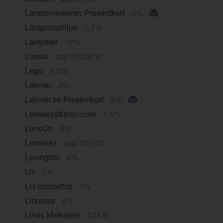
Lampemesteren Presentkort
5%
Lamporochljus
2,5%
Lampster
10%
Lassie
upp till 200 kr
Lego
1,5%
Lekmer
3%
Lekmer.se Presentkort
5%
Leksaksaffären.com
2,5%
LensOn
2%
Lensway
upp till 10%
Lexington
6%
LG
1%
LH cosmetics
5%
Libresse
5%
Linas Matkasse
125 kr