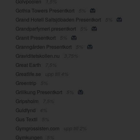
Golvpoolen
1,5%
Gothia Towers Presentkort
5%
Grand Hotell Saltsjöbaden Presentkort
5%
Grandparfymeri presentkort
5%
Granit Presentkort
5%
Granngården Presentkort
5%
Graviditetskollen.nu
3,75%
Great Earth
7,5%
Greatlife.se
upp till 4%
Greentrip
5%
Grillkung Presentkort
5%
Gripsholm
7,5%
Guldfynd
4%
Gus Textil
5%
Gymgrossisten.com
upp till 2%
Gymkungen
5%