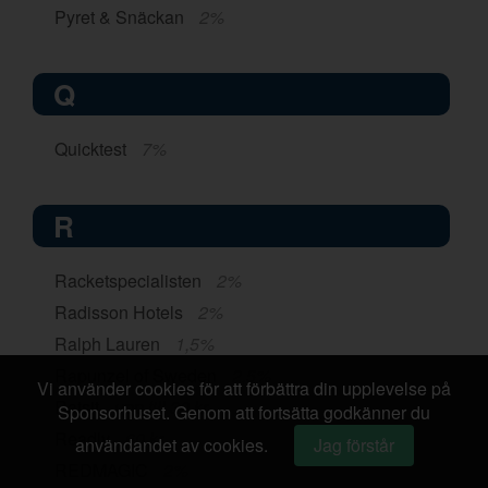
Pyret & Snäckan
2%
Q
Quicktest
7%
R
Racketspecialisten
2%
Radisson Hotels
2%
Ralph Lauren
1,5%
Rapunzel of Sweden
2,5%
Vi använder cookies för att förbättra din upplevelse på
Ratsit
upp till 30 kr
Sponsorhuset. Genom att fortsätta godkänner du
Readly
60 kr
användandet av cookies.
Jag förstår
REDMAGIC
2%