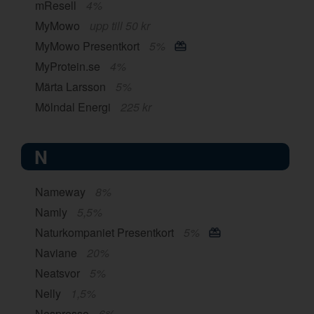
mResell
4%
MyMowo
upp till 50 kr
MyMowo Presentkort
5%
MyProtein.se
4%
Märta Larsson
5%
Mölndal Energi
225 kr
N
Nameway
8%
Namly
5,5%
Naturkompaniet Presentkort
5%
Naviane
20%
Neatsvor
5%
Nelly
1,5%
Nespresso
6%