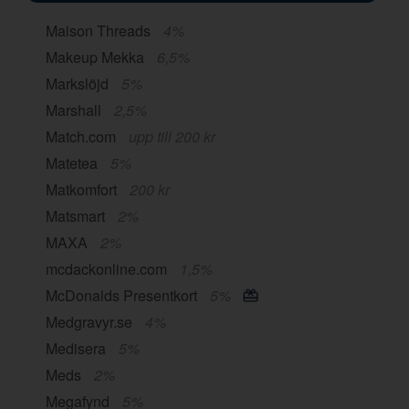
Maison Threads
4%
Makeup Mekka
6,5%
Markslöjd
5%
Marshall
2,5%
Match.com
upp till 200 kr
Matetea
5%
Matkomfort
200 kr
Matsmart
2%
MAXA
2%
mcdackonline.com
1,5%
McDonalds Presentkort
5%
Medgravyr.se
4%
Medisera
5%
Meds
2%
Megafynd
5%