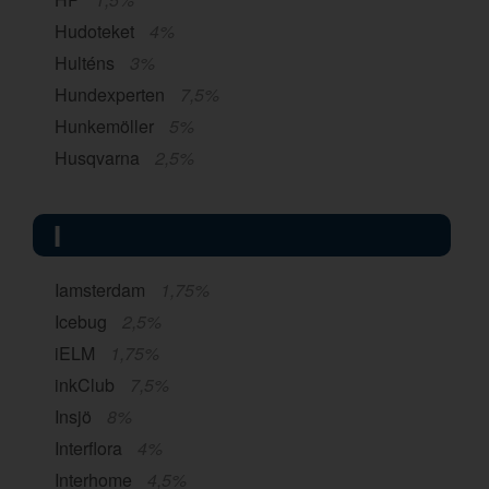
Hudoteket
4%
Hulténs
3%
Hundexperten
7,5%
Hunkemöller
5%
Husqvarna
2,5%
I
Iamsterdam
1,75%
Icebug
2,5%
iELM
1,75%
inkClub
7,5%
Insjö
8%
Interflora
4%
Interhome
4,5%