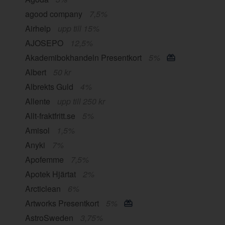
agood company
7,5%
Airhelp
upp till 15%
AJOSEPO
12,5%
Akademibokhandeln Presentkort
5%
Albert
50 kr
Albrekts Guld
4%
Allente
upp till 250 kr
Allt-fraktfritt.se
5%
Amisol
1,5%
Anyki
7%
Apofemme
7,5%
Apotek Hjärtat
2%
Arcticlean
6%
Artworks Presentkort
5%
AstroSweden
3,75%