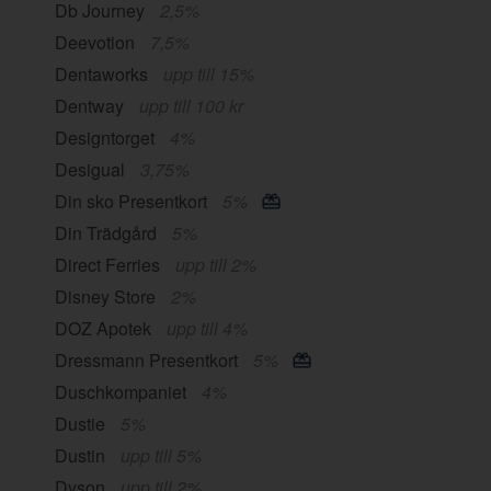
Db Journey
2,5%
Deevotion
7,5%
Dentaworks
upp till 15%
Dentway
upp till 100 kr
Designtorget
4%
Desigual
3,75%
Din sko Presentkort
5%
Din Trädgård
5%
Direct Ferries
upp till 2%
Disney Store
2%
DOZ Apotek
upp till 4%
Dressmann Presentkort
5%
Duschkompaniet
4%
Dustie
5%
Dustin
upp till 5%
Dyson
upp till 2%