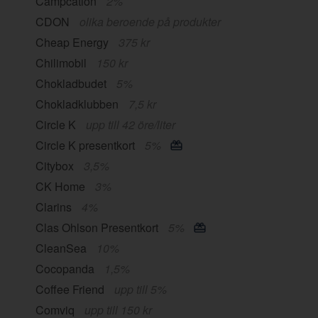
Campcation
2%
CDON
olika beroende på produkter
Cheap Energy
375 kr
Chilimobil
150 kr
Chokladbudet
5%
Chokladklubben
7,5 kr
Circle K
upp till 42 öre/liter
Circle K presentkort
5%
Citybox
3,5%
CK Home
3%
Clarins
4%
Clas Ohlson Presentkort
5%
CleanSea
10%
Cocopanda
1,5%
Coffee Friend
upp till 5%
Comviq
upp till 150 kr