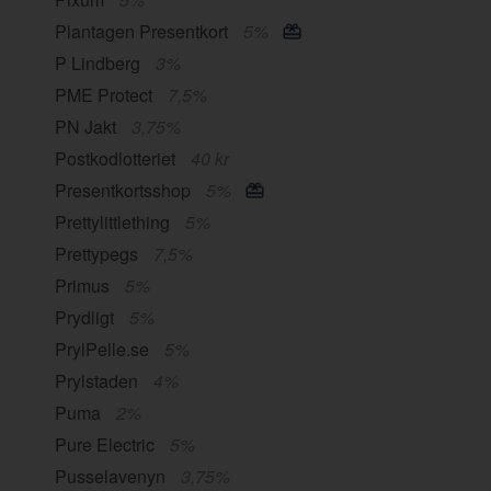
Plantagen Presentkort
5%
P Lindberg
3%
PME Protect
7,5%
PN Jakt
3,75%
Postkodlotteriet
40 kr
Presentkortsshop
5%
Prettylittlething
5%
Prettypegs
7,5%
Primus
5%
Prydligt
5%
PrylPelle.se
5%
Prylstaden
4%
Puma
2%
Pure Electric
5%
Pusselavenyn
3,75%