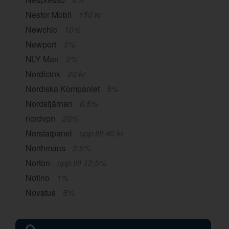
Nestor Mobil
150 kr
Newchic
10%
Newport
3%
NLY Man
2%
Nordicink
20 kr
Nordiska Kompaniet
5%
Nordstjärnan
6,5%
nordvpn
20%
Norstatpanel
upp till 40 kr
Northmans
2,5%
Norton
upp till 12,5%
Notino
1%
Novatus
5%
O