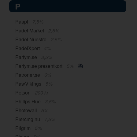
P
Paapi
7,5%
Padel Market
2,5%
Padel Nuestro
2,5%
PadelXpert
4%
Parfym.se
3,5%
Parfym.se presentkort
5%
Patroner.se
6%
PawVikings
5%
Petson
200 kr
Philips Hue
3,5%
Photowall
5%
Piercing.nu
7,5%
Pilgrim
5%
Pixum
5%