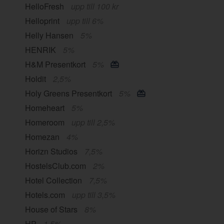
HelloFresh
upp till 100 kr
Helloprint
upp till 6%
Helly Hansen
5%
HENRIK
5%
H&M Presentkort
5%
Holdit
2,5%
Holy Greens Presentkort
5%
Homeheart
5%
Homeroom
upp till 2,5%
Homezan
4%
Horizn Studios
7,5%
HostelsClub.com
2%
Hotel Collection
7,5%
Hotels.com
upp till 3,5%
House of Stars
8%
HP
1,5%