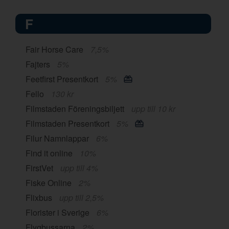
F
Fair Horse Care
7,5%
Fajters
5%
Feetfirst Presentkort
5%
Fello
130 kr
Filmstaden Föreningsbiljett
upp till 10 kr
Filmstaden Presentkort
5%
Filur Namnlappar
6%
Find it online
10%
FirstVet
upp till 4%
Fiske Online
2%
Flixbus
upp till 2,5%
Florister i Sverige
6%
Flygbussarna
2%