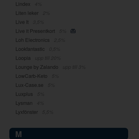
Lindex
4%
Liten leker
2%
Live It
3,5%
Live it Presentkort
5%
Loh Electronics
2,5%
Lookfantastic
0,5%
Loopia
upp till 20%
Lounge by Zalando
upp till 3%
LowCarb-Keto
5%
Lux-Case.se
5%
Luxplus
5%
Lysman
4%
Lyxfönster
5,5%
M