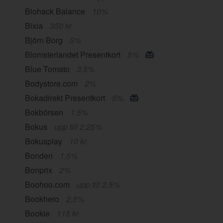
Biohack Balance
10%
Bixia
350 kr
Björn Borg
5%
Blomsterlandet Presentkort
5%
Blue Tomato
3,5%
Bodystore.com
2%
Bokadirekt Presentkort
5%
Bokbörsen
1,5%
Bokus
upp till 2,25%
Bokusplay
10 kr
Bonden
1,5%
Bonprix
2%
Boohoo.com
upp till 2,5%
Bookhero
2,5%
Bookie
115 kr