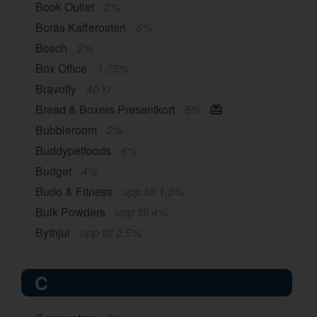
Book Outlet
2%
Borås Kafferosteri
5%
Bosch
2%
Box Office
1,75%
Bravofly
40 kr
Bread & Boxers Presentkort
5%
Bubbleroom
2%
Buddypetfoods
6%
Budget
4%
Budo & Fitness
upp till 1,5%
Bulk Powders
upp till 4%
Bythjul
upp till 2,5%
C