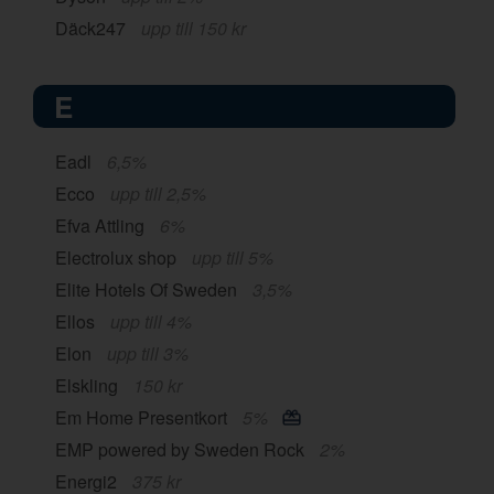
Däck247
upp till 150 kr
E
Eadl
6,5%
Ecco
upp till 2,5%
Efva Attling
6%
Electrolux shop
upp till 5%
Elite Hotels Of Sweden
3,5%
Ellos
upp till 4%
Elon
upp till 3%
Elskling
150 kr
Em Home Presentkort
5%
EMP powered by Sweden Rock
2%
Energi2
375 kr