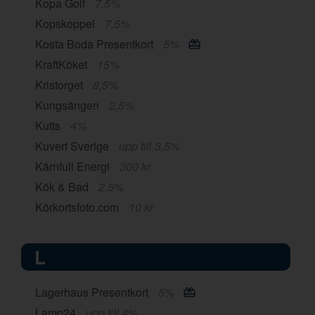
Kopa Golf
7,5%
Kopskoppel
7,5%
Kosta Boda Presentkort
5%
KraftKöket
15%
Kristorget
8,5%
Kungsängen
2,5%
Kutts
4%
Kuvert Sverige
upp till 3,5%
Kärnfull Energi
300 kr
Kök & Bad
2,5%
Körkortsfoto.com
10 kr
L
Lagerhaus Presentkort
5%
Lamp24
upp till 4%