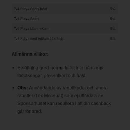
Tv4 Play+ Sport Total
5%
Tv4 Play+ Sport
5%
Tv4 Play+ Utan reklam
5%
Tv4 Play+ med reklam 59kr/mån
5%
Allmänna villkor
:
Ersättning ges i normalfallet inte på moms,
försäkringar, presentkort och frakt.
Obs:
Användande av rabattkoder och andra
rabatter (t ex Mecenat) som ej utfärdats av
Sponsorhuset kan resultera i att din cashback
går förlorad.