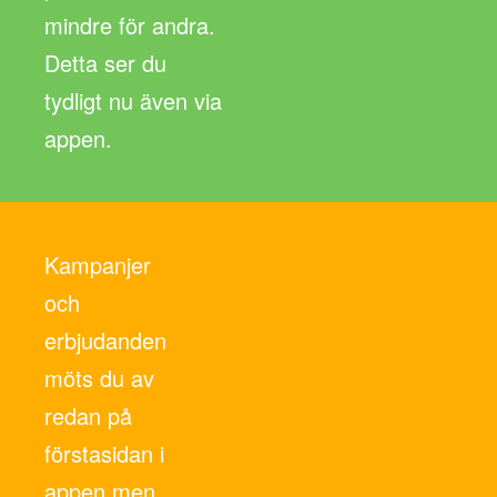
mindre för andra.
Detta ser du
tydligt nu även via
appen.
Kampanjer
och
erbjudanden
möts du av
redan på
förstasidan i
appen men