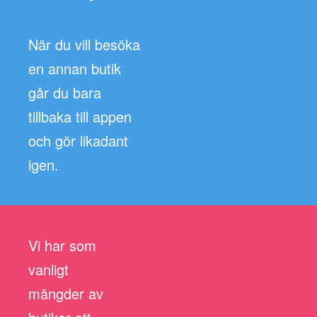
När du vill besöka
en annan butik
går du bara
tillbaka till appen
och gör likadant
igen.
Vi har som
vanligt
mängder av