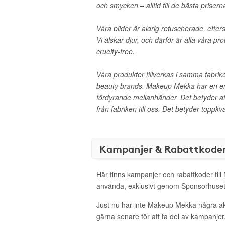
och smycken – alltid till de bästa prisern
Våra bilder är aldrig retuscherade, efte
Vi älskar djur, och därför är alla våra 
cruelty-free.
Våra produkter tillverkas i samma fabrike
beauty brands. Makeup Mekka har en en
fördyrande mellanhänder. Det betyder at
från fabriken till oss. Det betyder toppkval
Kampanjer & Rabattkode
Här finns kampanjer och rabattkoder til
använda, exklusivt genom Sponsorhuset
Just nu har inte Makeup Mekka några a
gärna senare för att ta del av kampanjer