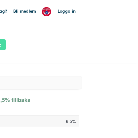
tag?
Bli medlem
Logga in
k
5% tillbaka
6,5%