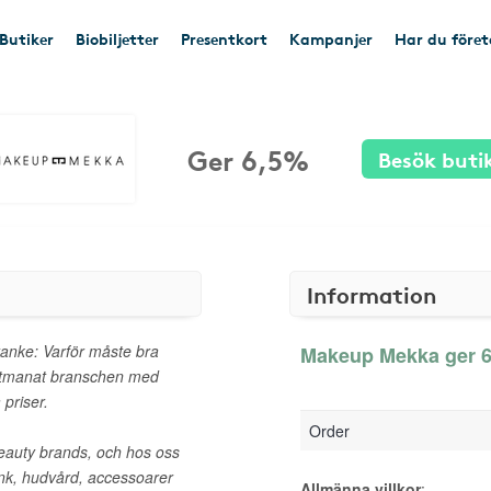
Butiker
Biobiljetter
Presentkort
Kampanjer
Har du före
Ger 6,5%
Besök buti
Information
nke: Varför måste bra
Makeup Mekka ger 6,
 utmanat branschen med
 priser.
Order
beauty brands, och hos oss
ink, hudvård, accessoarer
Allmänna villkor
: