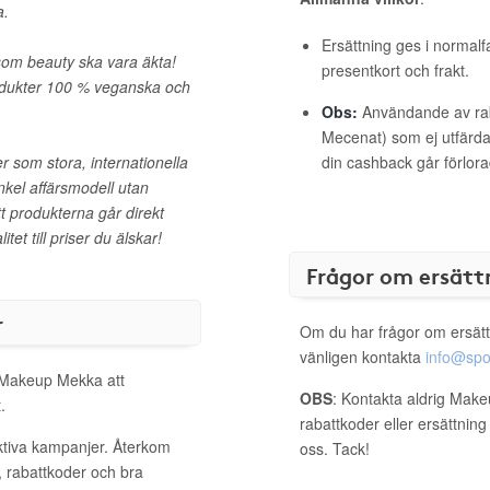
a.
Ersättning ges i normalf
rsom beauty ska vara äkta!
presentkort och frakt.
produkter 100 % veganska och
Obs:
Användande av raba
Mecenat) som ej utfärdat
r som stora, internationella
din cashback går förlora
kel affärsmodell utan
t produkterna går direkt
itet till priser du älskar!
Frågor om ersätt
r
Om du har frågor om ersätt
vänligen kontakta
info@spo
l Makeup Mekka att
OBS
: Kontakta aldrig Mak
.
rabattkoder eller ersättnin
ktiva kampanjer. Återkom
oss. Tack!
, rabattkoder och bra