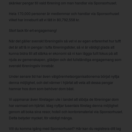
skänker pengar till vald förening om man handlar via Sponsorhuset.
Hela 170,000 personer är medlemmar och handlar via Sponsorhuset
vilket har inneburit att vi fått in 80,792,558 kr.
Stort tack för ert engagemang!
När det gäller svenskt föreningsliv så vet vi av egen erfarenhet hur tufft
det är att få in pengar i tuffa föreningstider, så vi är väldigt glada att
kunna bidra till att stärka er ekonomi så ni kan lägga fullt fokus på att
njuta av gemenskapen, glädjen och det fullständiga engagemang som
svenskt föreningsliv innebär.
Under senare tid har även välgörenhetsorganisationerna börjat nyttja
denna möjlighet, och det värmer i hjärtat att veta att dessa pengar
hamnar hos dom som behöver dom bäst.
Vi uppmanar även företagen ute i landet att stödja de föreningar dom
har varmast om hjärtat. Idag nyttjar tusentals företag denna möjlighet
genom att boka sina resor, hotell och kontorsmaterial via Sponsorhuset.
Detta betyder mycket, för väldigt många.
Vill du komma igång med Sponsorhuset? Här kan du registrera ditt lag