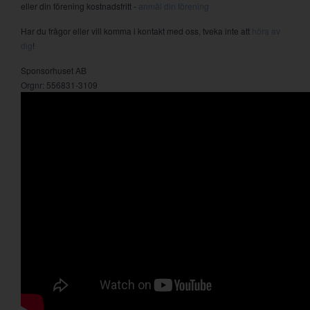
eller din förening kostnadsfritt -
anmäl din förening
Har du frågor eller vill komma i kontakt med oss, tveka inte att
höra av
dig
!
Sponsorhuset AB
Orgnr: 556831-3109