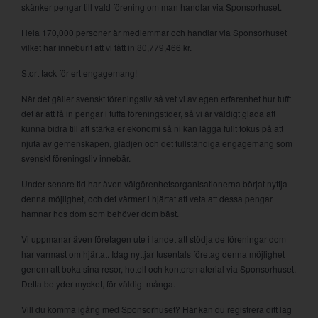
skänker pengar till vald förening om man handlar via Sponsorhuset.
Hela 170,000 personer är medlemmar och handlar via Sponsorhuset
vilket har inneburit att vi fått in 80,779,466 kr.
Stort tack för ert engagemang!
När det gäller svenskt föreningsliv så vet vi av egen erfarenhet hur tufft
det är att få in pengar i tuffa föreningstider, så vi är väldigt glada att
kunna bidra till att stärka er ekonomi så ni kan lägga fullt fokus på att
njuta av gemenskapen, glädjen och det fullständiga engagemang som
svenskt föreningsliv innebär.
Under senare tid har även välgörenhetsorganisationerna börjat nyttja
denna möjlighet, och det värmer i hjärtat att veta att dessa pengar
hamnar hos dom som behöver dom bäst.
Vi uppmanar även företagen ute i landet att stödja de föreningar dom
har varmast om hjärtat. Idag nyttjar tusentals företag denna möjlighet
genom att boka sina resor, hotell och kontorsmaterial via Sponsorhuset.
Detta betyder mycket, för väldigt många.
Vill du komma igång med Sponsorhuset? Här kan du registrera ditt lag