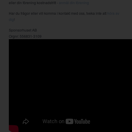
eller din förening kostnadsfritt -
anmäl din förening
Har du frågor eller vill komma i kontakt med oss, tveka inte att
höra av
dig
!
Sponsorhuset AB
Orgnr: 556831-3109