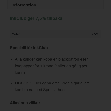
Information
inkClub ger 7,5% tillbaka
Order
7,5%
Speciellt för inkClub
:
Alla kunder kan köpa en bläckpatron eller
fotopapper för 1 krona (gäller en gång per
kund).
OBS
: InkClubs egna email-deals går ej att
kombinera med Sponsorhuset
Allmänna villkor
: