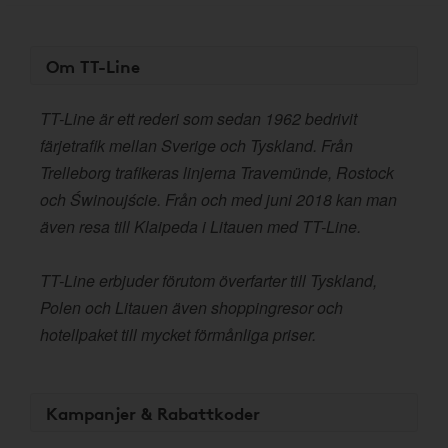
Om TT-Line
TT-Line är ett rederi som sedan 1962 bedrivit
färjetrafik mellan Sverige och Tyskland. Från
Trelleborg trafikeras linjerna Travemünde, Rostock
och Świnoujście. Från och med juni 2018 kan man
även resa till Klaipeda i Litauen med TT-Line.
TT-Line erbjuder förutom överfarter till Tyskland,
Polen och Litauen även shoppingresor och
hotellpaket till mycket förmånliga priser.
Kampanjer & Rabattkoder