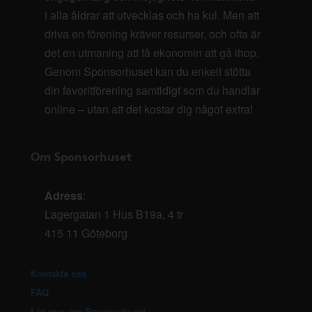
i alla åldrar att utvecklas och ha kul. Men att
driva en förening kräver resurser, och ofta är
det en utmaning att få ekonomin att gå ihop.
Genom Sponsorhuset kan du enkelt stötta
din favoritförening samtidigt som du handlar
online – utan att det kostar dig något extra!
Om Sponsorhuset
Adress
:
Lagergatan 1 Hus B19a, 4 tr
415 11 Göteborg
Kontakta oss
FAQ
Läs mer om Sponsorhuset