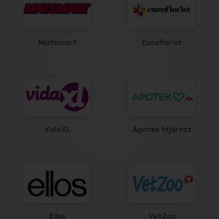
Matsmart
Euroflorist
VidaXL
Apotek Hjärtat
Ellos
VetZoo