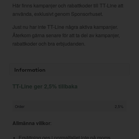
Här finns kampanjer och rabattkoder till TT-Line att
använda, exklusivt genom Sponsorhuset.
Just nu har inte TT-Line några aktiva kampanjer.
Återkom gärna senare för att ta del av kampanjer,
rabattkoder och bra erbjudanden.
Information
TT-Line ger 2,5% tillbaka
Order
2,5%
Allmänna villkor
:
Ersättning ges i normalfallet inte på moms,