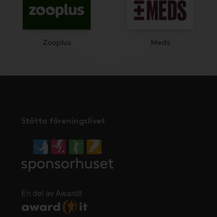
Zooplus
Meds
Stötta föreningslivet
En del av AwardIt