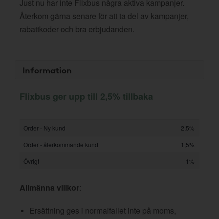
Just nu har inte Flixbus några aktiva kampanjer.
Återkom gärna senare för att ta del av kampanjer,
rabattkoder och bra erbjudanden.
Information
Flixbus ger upp till 2,5% tillbaka
Order - Ny kund
2,5%
Order - återkommande kund
1,5%
Övrigt
1%
Allmänna villkor
:
Ersättning ges i normalfallet inte på moms,