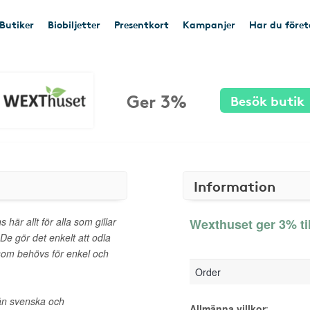
Butiker
Biobiljetter
Presentkort
Kampanjer
Har du före
Ger 3%
Besök butik
Information
s här allt för alla som gillar
Wexthuset ger 3% ti
De gör det enkelt att odla
 som behövs för enkel och
Order
rån svenska och
Allmänna villkor
: