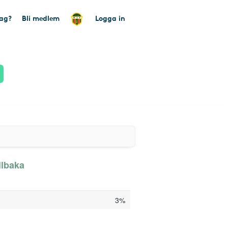
tag?
Bli medlem
Logga in
llbaka
3%