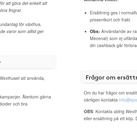
ör att göra det enkelt att
öna fingrar.
Ersättning ges i normalf
presentkort och frakt.
 undantag för växthus,
e varor som alltid ger
Obs:
Användande av raba
Mecenat) som ej utfärdat
din cashback går förlora
r
Frågor om ersätt
 Wexthuset att använda,
Om du har frågor om ersätt
a kampanjer. Återkom gärna
vänligen kontakta
info@spo
ttkoder och bra
OBS
: Kontakta aldrig Wext
eller ersättning på ett köp