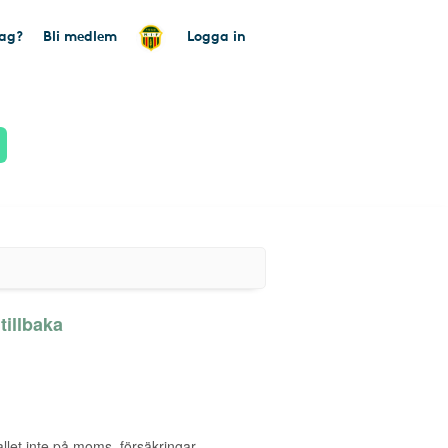
tag?
Bli medlem
Logga in
illbaka
allet inte på moms, försäkringar,