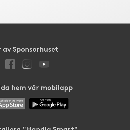
 av Sponsorhuset
da hem vår mobilapp
tallera "Handla Smart"