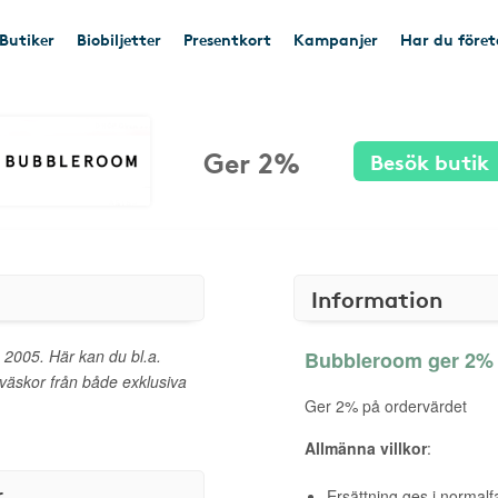
Butiker
Biobiljetter
Presentkort
Kampanjer
Har du före
Ger 2%
Besök butik
Information
 2005. Här kan du bl.a.
Bubbleroom ger 2% t
 väskor från både exklusiva
Ger 2% på ordervärdet
Allmänna villkor
:
r
Ersättning ges i normalf