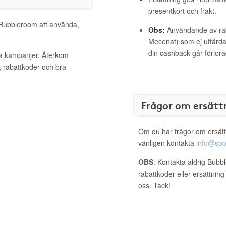
presentkort och frakt.
l Bubbleroom att använda,
Obs:
Användande av raba
Mecenat) som ej utfärdat
din cashback går förlora
va kampanjer. Återkom
, rabattkoder och bra
Frågor om ersätt
Om du har frågor om ersätt
vänligen kontakta
info@spo
OBS
: Kontakta aldrig Bubb
rabattkoder eller ersättnin
oss. Tack!