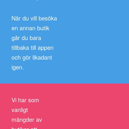
När du vill besöka
en annan butik
går du bara
tillbaka till appen
och gör likadant
igen.
Vi har som
vanligt
mängder av