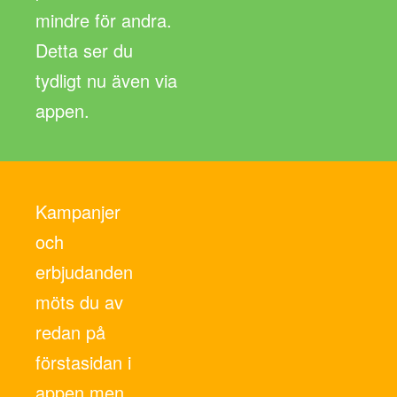
mindre för andra.
Detta ser du
tydligt nu även via
appen.
Kampanjer
och
erbjudanden
möts du av
redan på
förstasidan i
appen men