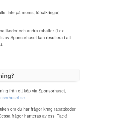
allet inte på moms, försäkringar,
ttkoder och andra rabatter (t ex
s av Sponsorhuset kan resultera i att
d.
ning?
ning från ett köp via Sponsorhuset,
nsorhuset.se
utiken om du har frågor kring rabattkoder
. Dessa frågor hanteras av oss. Tack!