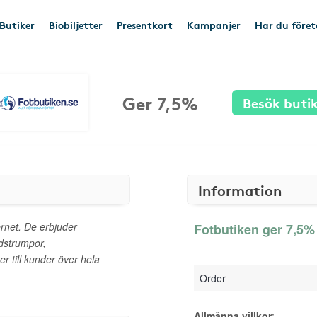
Butiker
Biobiljetter
Presentkort
Kampanjer
Har du före
Ger 7,5%
Besök buti
Information
ernet. De erbjuder
Fotbutiken ger 7,5% 
dstrumpor,
er till kunder över hela
Order
Allmänna villkor
: