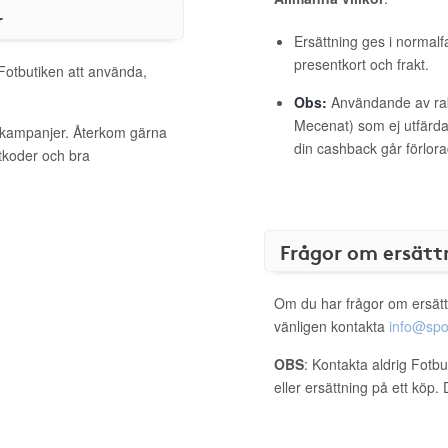
r
Ersättning ges i normalf
presentkort och frakt.
 Fotbutiken att använda,
Obs:
Användande av raba
Mecenat) som ej utfärdat
a kampanjer. Återkom gärna
din cashback går förlora
ttkoder och bra
Frågor om ersätt
Om du har frågor om ersätt
vänligen kontakta
info@spo
OBS
: Kontakta aldrig Fotb
eller ersättning på ett köp