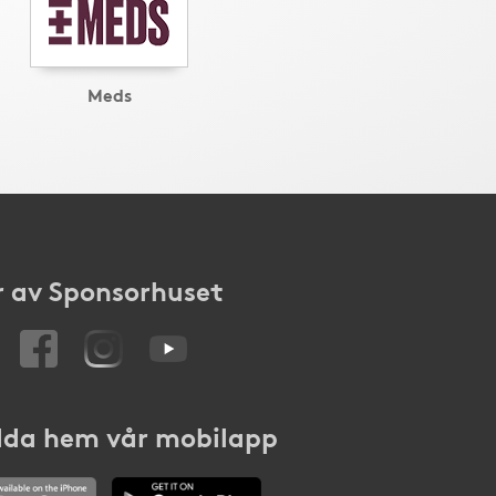
Meds
 av Sponsorhuset
da hem vår mobilapp