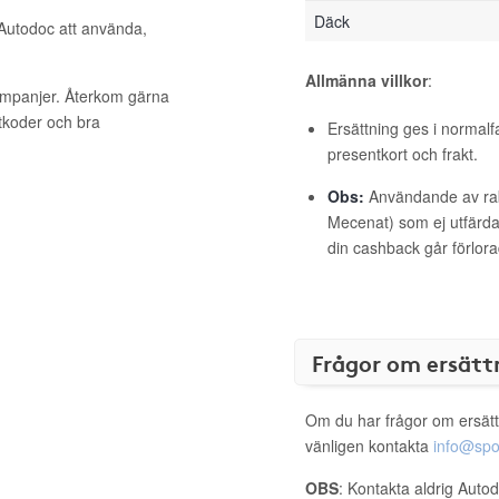
Däck
 Autodoc att använda,
Allmänna villkor
:
kampanjer. Återkom gärna
ttkoder och bra
Ersättning ges i normalf
presentkort och frakt.
Obs:
Användande av raba
Mecenat) som ej utfärdat
din cashback går förlora
Frågor om ersätt
Om du har frågor om ersätt
vänligen kontakta
info@spo
OBS
: Kontakta aldrig Auto