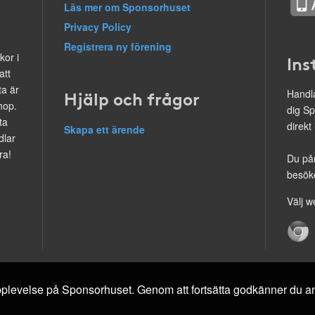
Läs mer om Sponsorhuset
Privacy Policy
Registrera ny förening
kor i
Ins
att
ta är
Hjälp och frågor
Handla
hop.
dig Sp
ta
direkt
Skapa ett ärende
dlar
ra!
Du på
besöke
Välj w
 upplevelse på Sponsorhuset. Genom att fortsätta godkänner du