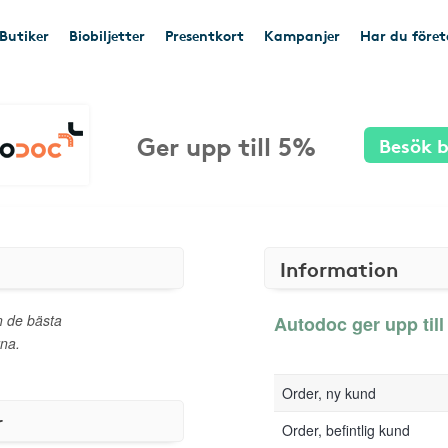
Butiker
Biobiljetter
Presentkort
Kampanjer
Har du före
Ger upp till 5%
Besök b
Information
ån de bästa
Autodoc ger upp till
rna.
Order, ny kund
r
Order, befintlig kund