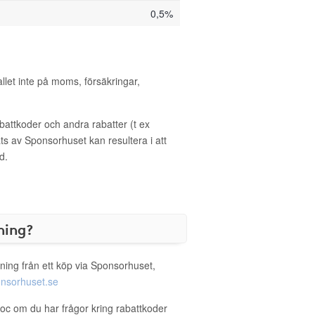
0,5%
allet inte på moms, försäkringar,
ttkoder och andra rabatter (t ex
s av Sponsorhuset kan resultera i att
d.
ning?
ning från ett köp via Sponsorhuset,
nsorhuset.se
doc om du har frågor kring rabattkoder