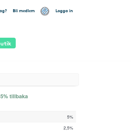
tag?
Bli medlem
Logga in
utik
 5% tillbaka
5%
2,5%