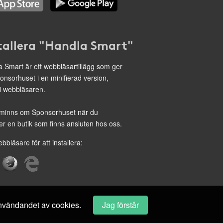
tallera "Handla Smart"
 Smart är ett webbläsartillägg som ger
onsorhuset i en minifierad version,
 i webbläsaren.
minns om Sponsorhuset när du
r en butik som finns ansluten hos oss.
ebbläsare för att installera:
 användandet av cookies.
Jag förstår