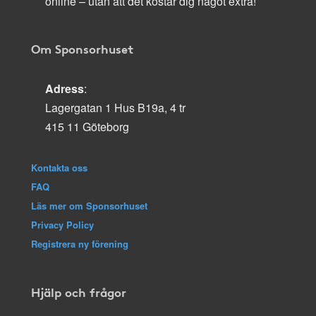
online – utan att det kostar dig något extra!
Om Sponsorhuset
Adress
:
Lagergatan 1 Hus B19a, 4 tr
415 11 Göteborg
Kontakta oss
FAQ
Läs mer om Sponsorhuset
Privacy Policy
Registrera ny förening
Hjälp och frågor