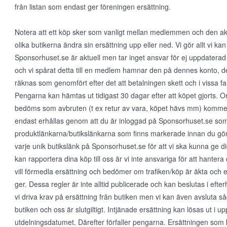
från listan som endast ger föreningen ersättning.
Notera att ett köp sker som vanligt mellan medlemmen och den aktu
olika butikerna ändra sin ersättning upp eller ned. Vi gör allt vi kan 
Sponsorhuset.se är aktuell men tar inget ansvar för ej uppdaterad
och vi spårat detta till en medlem hamnar den på dennes konto, det
räknas som genomfört efter det att betalningen skett och i vissa fall
Pengarna kan hämtas ut tidigast 30 dagar efter att köpet gjorts.
bedöms som avbruten (t ex retur av vara, köpet hävs mm) kommer 
endast erhållas genom att du är inloggad på Sponsorhuset.se so
produktlänkarna/butikslänkarna som finns markerade innan du gör e
varje unik butikslänk på Sponsorhuset.se för att vi ska kunna ge dig
kan rapportera dina köp till oss är vi inte ansvariga för att hante
vill förmedla ersättning och bedömer om trafiken/köp är äkta och 
ger. Dessa regler är inte alltid publicerade och kan beslutas i eft
vi driva krav på ersättning från butiken men vi kan även avsluta såda
butiken och oss är slutgiltigt. Intjänade ersättning kan lösas ut i up
utdelningsdatumet. Därefter förfaller pengarna. Ersättningen som 