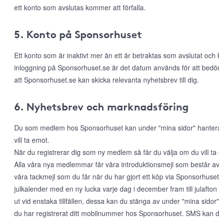
ett konto som avslutas kommer att förfalla.
5. Konto på Sponsorhuset
Ett konto som är inaktivt mer än ett år betraktas som avslutat och
inloggning på Sponsorhuset.se är det datum används för att bed
att Sponsorhuset.se kan skicka relevanta nyhetsbrev till dig.
6. Nyhetsbrev och marknadsföring
Du som medlem hos Sponsorhuset kan under "mina sidor" hantera di
vill ta emot.
När du registrerar dig som ny medlem så får du välja om du vill t
Alla våra nya medlemmar får våra introduktionsmejl som består a
våra tackmejl som du får när du har gjort ett köp via Sponsorhuset. 
julkalender med en ny lucka varje dag i december fram till julafton
ut vid enstaka tillfällen, dessa kan du stänga av under "mina sido
du har registrerat ditt mobilnummer hos Sponsorhuset. SMS kan du