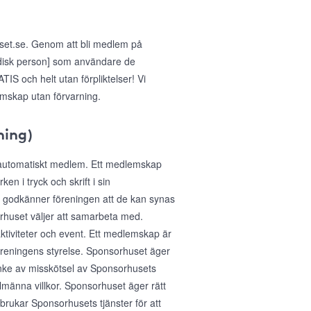
uset.se. Genom att bli medlem på
idisk person] som användare de
IS och helt utan förpliktelser! Vi
emskap utan förvarning.
ning)
 automatiskt medlem. Ett medlemskap
n i tryck och skrift i sin
 godkänner föreningen att de kan synas
huset väljer att samarbeta med.
aktiviteter och event. Ett medlemskap är
föreningens styrelse. Sponsorhuset äger
anke av misskötsel av Sponsorhusets
lmänna villkor. Sponsorhuset äger rätt
sbrukar Sponsorhusets tjänster för att