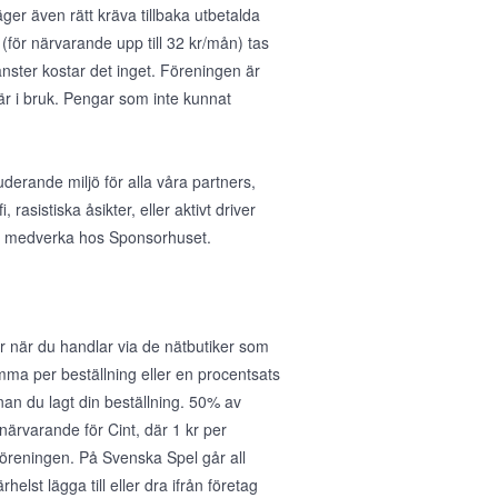
ger även rätt kräva tillbaka utbetalda
(för närvarande upp till 32 kr/mån) tas
nster kostar det inget. Föreningen är
 är i bruk. Pengar som inte kunnat
uderande miljö för alla våra partners,
asistiska åsikter, eller aktivt driver
 att medverka hos Sponsorhuset.
 när du handlar via de nätbutiker som
umma per beställning eller en procentsats
nan du lagt din beställning. 50% av
r närvarande för Cint, där 1 kr per
föreningen. På Svenska Spel går all
helst lägga till eller dra ifrån företag