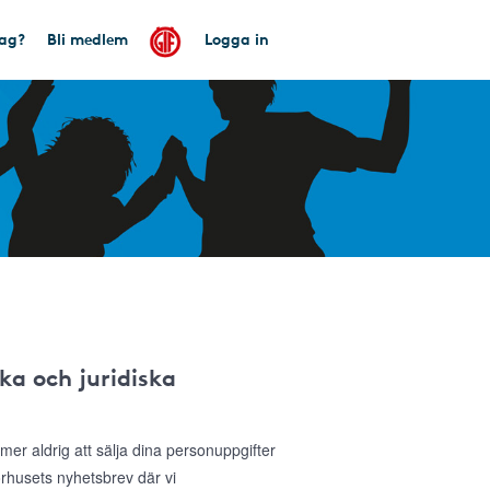
tag?
Bli medlem
Logga in
ka och juridiska
r aldrig att sälja dina personuppgifter
sorhusets nyhetsbrev där vi