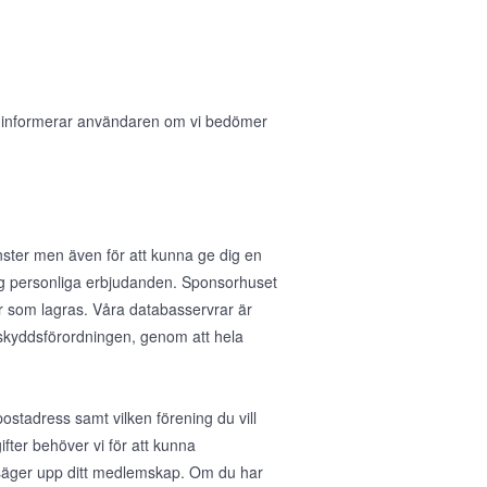
i informerar användaren om vi bedömer
nster men även för att kunna ge dig en
 dig personliga erbjudanden. Sponsorhuset
r som lagras. Våra databasservrar är
taskyddsförordningen, genom att hela
stadress samt vilken förening du vill
fter behöver vi för att kunna
u säger upp ditt medlemskap. Om du har