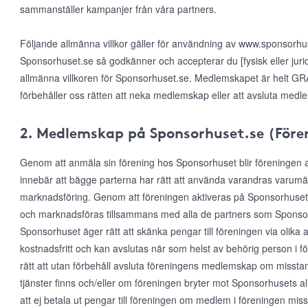
sammanställer kampanjer från våra partners.
Följande allmänna villkor gäller för användning av www.sponsorh
Sponsorhuset.se så godkänner och accepterar du [fysisk eller jur
allmänna villkoren för Sponsorhuset.se. Medlemskapet är helt GRAT
förbehåller oss rätten att neka medlemskap eller att avsluta medl
2. Medlemskap på Sponsorhuset.se (Före
Genom att anmäla sin förening hos Sponsorhuset blir föreningen
innebär att bägge parterna har rätt att använda varandras varumärke
marknadsföring. Genom att föreningen aktiveras på Sponsorhuset
och marknadsföras tillsammans med alla de partners som Sponsor
Sponsorhuset äger rätt att skänka pengar till föreningen via olika 
kostnadsfritt och kan avslutas när som helst av behörig person i 
rätt att utan förbehåll avsluta föreningens medlemskap om misst
tjänster finns och/eller om föreningen bryter mot Sponsorhusets al
att ej betala ut pengar till föreningen om medlem i föreningen mis