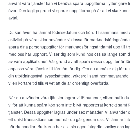
använt våra tjänster kan vi behöva spara uppgifterna i ytterligare tr
över. Den lagliga grund vi sparar uppgifterna på är att vi ska kunn
avtal.
Du kan även ha lämnat födelsedatum och kön. Tillsammans med upp
aktivitet på våra sidor använder vi dessa för marknadsföringsända
spara dina personuppgifter för marknadsföringsändamål upp till tre 
med oss har upphört. Vi ser dig som kund hos oss så länge som d
av våra applikationer. Vår grund av att spara dessa uppgifter är för
anpassa våra tjänster till förmån för dig. Om du anmäler dig för un
din utbildningsnivå, sysselsättning, yrkesroll samt hemmavarande 
vi en kortare tid tills vi vet att de är ordentligt överförda.
När du använder våra tjänster lagrar vi IP-nummer, vilken butik du
vi för att kunna spåra köp som inte blivit rapporterat korrekt samt 
tjänster. Dessa uppgifter lagras under sex månader. Vi använder
ett unikt transaktionsnummer när du går genom oss. Vi lämnar inte 
när du handlar. Butikerna har alla sin egen integritetspolicy och lagr