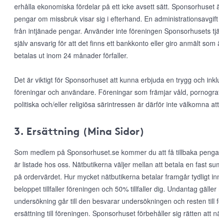
erhålla ekonomiska fördelar på ett icke avsett sätt. Sponsorhuset ä
pengar om missbruk visar sig i efterhand. En administrationsavgift 
från intjänade pengar. Använder inte föreningen Sponsorhusets tjä
själv ansvarig för att det finns ett bankkonto eller giro anmält som
betalas ut inom 24 månader förfaller.
Det är viktigt för Sponsorhuset att kunna erbjuda en trygg och inkl
föreningar och användare. Föreningar som främjar våld, pornografi, r
politiska och/eller religiösa särintressen är därför inte välkomna
3. Ersättning (Mina Sidor)
Som medlem på Sponsorhuset.se kommer du att få tillbaka pengar
är listade hos oss. Nätbutikerna väljer mellan att betala en fast s
på ordervärdet. Hur mycket nätbutikerna betalar framgår tydligt in
beloppet tillfaller föreningen och 50% tillfaller dig. Undantag gälle
undersökning går till den besvarar undersökningen och resten till 
ersättning till föreningen. Sponsorhuset förbehåller sig rätten att när