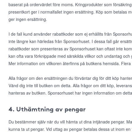
baserat på ordervärdet före moms. Kringprodukter som försäkring, f
presentkort ger i normalfallet ingen ersättning. Köp som betalas 
ger ingen ersättning.
I de fall kund använder rabattkoder som ej erhållits från Sponsorhus
inte längre kan härledas från Sponsorhuset. I dessa fall går ersätt
rabattkoder som presenteras av Sponsorhuset kan oftast inte k
kan ofta vara förknippade med särskilda villkor och undantag och 
Mer information om villkoren återfinns på butikens hemsida. Flera
Alla frågor om den ersättningen du förväntar dig för ditt köp han
Vänd dig inte till butiken om detta. Alla frågor om ditt köp, leveran
hanteras av butiken. Sponsorhuset har ingen information om detta
4. Uthämtning av pengar
Du bestämmer själv när du vill hämta ut dina intjänade pengar. Man
kunna ta ut pengar. Vid uttag av pengar betalas dessa ut inom en