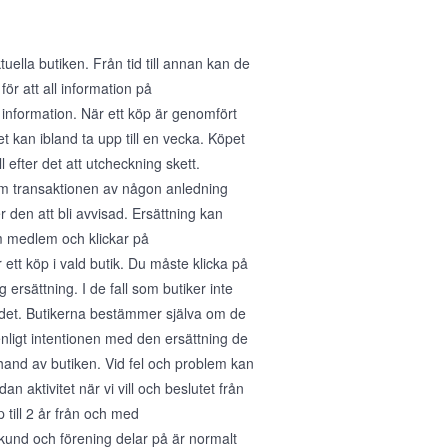
ella butiken. Från tid till annan kan de
för att all information på
 information. När ett köp är genomfört
 kan ibland ta upp till en vecka. Köpet
 efter det att utcheckning skett.
 Om transaktionen av någon anledning
den att bli avvisad. Ersättning kan
m medlem och klickar på
tt köp i vald butik. Du måste klicka på
 ersättning. I de fall som butiker inte
ra det. Butikerna bestämmer själva om de
enligt intentionen med den ersättning de
erhand av butiken. Vid fel och problem kan
n aktivitet när vi vill och beslutet från
p till 2 år från och med
kund och förening delar på är normalt