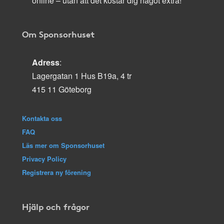
online – utan att det kostar dig något extra!
Om Sponsorhuset
Adress
:
Lagergatan 1 Hus B19a, 4 tr
415 11 Göteborg
Kontakta oss
FAQ
Läs mer om Sponsorhuset
Privacy Policy
Registrera ny förening
Hjälp och frågor