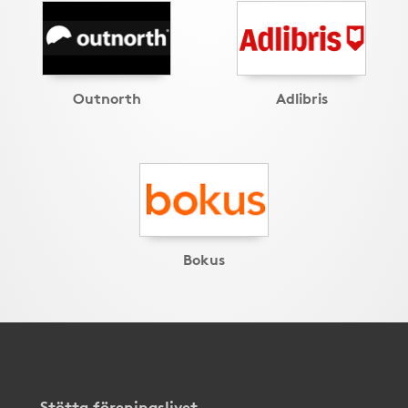
Outnorth
Adlibris
Bokus
Stötta föreningslivet