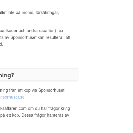
allet inte på moms, försäkringar,
ttkoder och andra rabatter (t ex
s av Sponsorhuset kan resultera i att
d.
ning?
ning från ett köp via Sponsorhuset,
nsorhuset.se
aksaffären.com om du har frågor kring
g på ett köp. Dessa frågor hanteras av