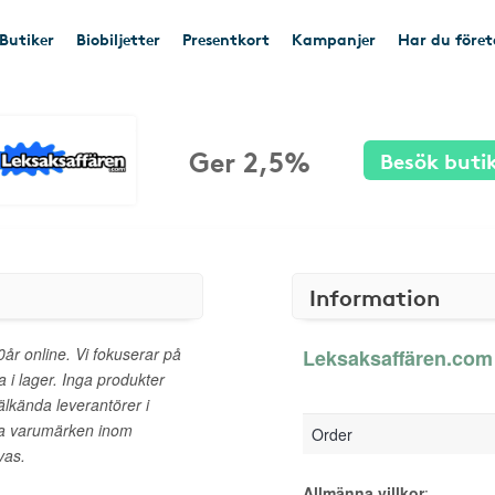
Butiker
Biobiljetter
Presentkort
Kampanjer
Har du före
Ger 2,5%
Besök buti
Information
0år online. Vi fokuserar på
Leksaksaffären.com 
 i lager. Inga produkter
välkända leverantörer i
da varumärken inom
Order
vas.
Allmänna villkor
: