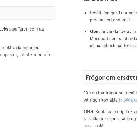
r
Ersättning ges i normalf
presentkort och frakt.
 Leksaksaffären.com att
Obs:
Användande av raba
.
Mecenat) som ej utfärdat
din cashback går förlora
ra aktiva kampanjer.
kampanjer, rabattkoder och
Frågor om ersätt
Om du har frågor om ersätt
vänligen kontakta
info@spo
OBS
: Kontakta aldrig Leks
rabattkoder eller ersättnin
oss. Tack!