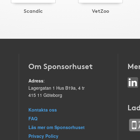
Scandic
VetZoo
Om Sponsorhuset
Mer
Adress
:
Lagergatan 1 Hus B19a, 4 tr
415 11 Göteborg
Lad
Kontakta oss
FAQ
Läs mer om Sponsorhuset
Privacy Policy