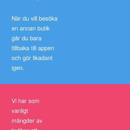
När du vill besöka
en annan butik
går du bara
tillbaka till appen
och gör likadant
igen.
Vi har som
vanligt
mängder av