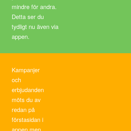
mindre för andra.
Detta ser du
tydligt nu även via
appen.
Kampanjer
och
erbjudanden
möts du av
redan på
förstasidan i
appen men