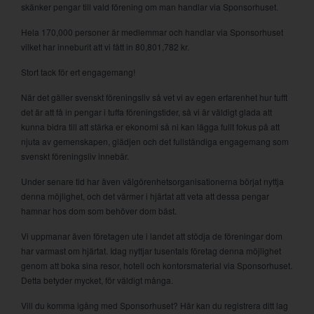
skänker pengar till vald förening om man handlar via Sponsorhuset.
Hela 170,000 personer är medlemmar och handlar via Sponsorhuset
vilket har inneburit att vi fått in 80,801,782 kr.
Stort tack för ert engagemang!
När det gäller svenskt föreningsliv så vet vi av egen erfarenhet hur tufft
det är att få in pengar i tuffa föreningstider, så vi är väldigt glada att
kunna bidra till att stärka er ekonomi så ni kan lägga fullt fokus på att
njuta av gemenskapen, glädjen och det fullständiga engagemang som
svenskt föreningsliv innebär.
Under senare tid har även välgörenhetsorganisationerna börjat nyttja
denna möjlighet, och det värmer i hjärtat att veta att dessa pengar
hamnar hos dom som behöver dom bäst.
Vi uppmanar även företagen ute i landet att stödja de föreningar dom
har varmast om hjärtat. Idag nyttjar tusentals företag denna möjlighet
genom att boka sina resor, hotell och kontorsmaterial via Sponsorhuset.
Detta betyder mycket, för väldigt många.
Vill du komma igång med Sponsorhuset? Här kan du registrera ditt lag