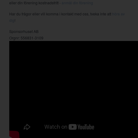
eller din förening kostnadsfritt -
anmäl din förening
Har du frågor eller vill komma i kontakt med oss, tveka inte att
höra av
dig
!
Sponsorhuset AB
Orgnr: 556831-3109