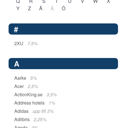
Q
R
S
T
U
V
W
X
Y
Z
Å
Ä
Ö
#
2XU
7,5%
A
Aarke
5%
Acer
2,5%
ActionKing.se
3,5%
Address hotels
1%
Adidas
upp till 3%
Adlibris
2,25%
Agoda
3%