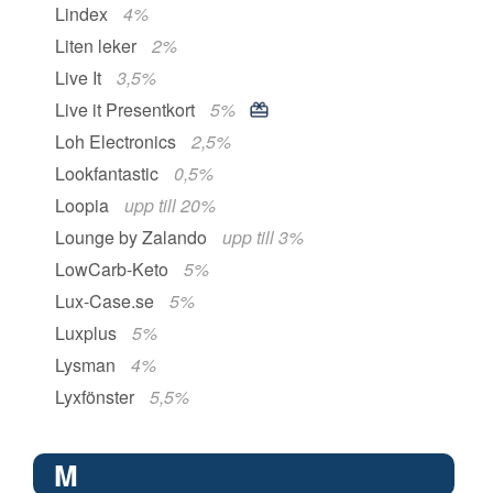
Lindex
4%
Liten leker
2%
Live It
3,5%
Live it Presentkort
5%
Loh Electronics
2,5%
Lookfantastic
0,5%
Loopia
upp till 20%
Lounge by Zalando
upp till 3%
LowCarb-Keto
5%
Lux-Case.se
5%
Luxplus
5%
Lysman
4%
Lyxfönster
5,5%
M