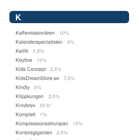
K
Kaffemissionären
10%
Kalenderspecialisten
4%
Kellfri
1,5%
Keytive
10%
Kids Concept
2,5%
KidsDreamStore.se
7,5%
Kindly
5%
Klippkungen
3,5%
Knivbrev
50 kr
Komplett
1%
Kompressionsstrumpan
10%
Kontorsgiganten
2,5%