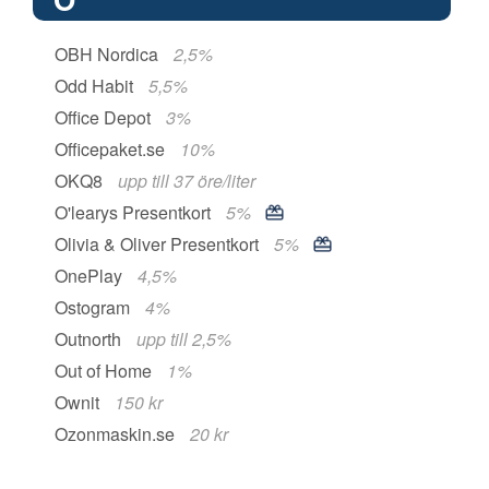
OBH Nordica
2,5%
Odd Habit
5,5%
Office Depot
3%
Officepaket.se
10%
OKQ8
upp till 37 öre/liter
O'learys Presentkort
5%
Olivia & Oliver Presentkort
5%
OnePlay
4,5%
Ostogram
4%
Outnorth
upp till 2,5%
Out of Home
1%
Ownit
150 kr
Ozonmaskin.se
20 kr