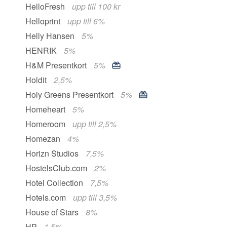
HelloFresh
upp till 100 kr
Helloprint
upp till 6%
Helly Hansen
5%
HENRIK
5%
H&M Presentkort
5%
Holdit
2,5%
Holy Greens Presentkort
5%
Homeheart
5%
Homeroom
upp till 2,5%
Homezan
4%
Horizn Studios
7,5%
HostelsClub.com
2%
Hotel Collection
7,5%
Hotels.com
upp till 3,5%
House of Stars
8%
HP
1,5%