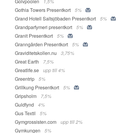
Golvpoolen
1,5%
Gothia Towers Presentkort
5%
Grand Hotell Saltsjöbaden Presentkort
5%
Grandparfymeri presentkort
5%
Granit Presentkort
5%
Granngården Presentkort
5%
Graviditetskollen.nu
3,75%
Great Earth
7,5%
Greatlife.se
upp till 4%
Greentrip
5%
Grillkung Presentkort
5%
Gripsholm
7,5%
Guldfynd
4%
Gus Textil
5%
Gymgrossisten.com
upp till 2%
Gymkungen
5%