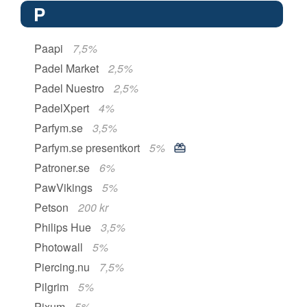
P
Paapi
7,5%
Padel Market
2,5%
Padel Nuestro
2,5%
PadelXpert
4%
Parfym.se
3,5%
Parfym.se presentkort
5%
Patroner.se
6%
PawVikings
5%
Petson
200 kr
Philips Hue
3,5%
Photowall
5%
Piercing.nu
7,5%
Pilgrim
5%
Pixum
5%