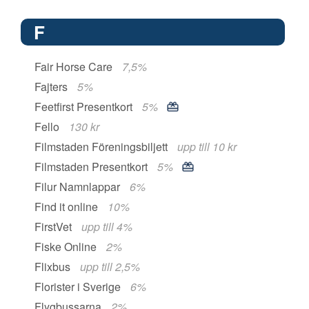
F
Fair Horse Care
7,5%
Fajters
5%
Feetfirst Presentkort
5%
Fello
130 kr
Filmstaden Föreningsbiljett
upp till 10 kr
Filmstaden Presentkort
5%
Filur Namnlappar
6%
Find it online
10%
FirstVet
upp till 4%
Fiske Online
2%
Flixbus
upp till 2,5%
Florister i Sverige
6%
Flygbussarna
2%