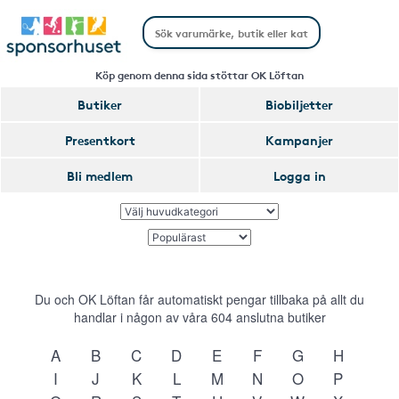
Köp genom denna sida stöttar OK Löftan
Butiker
Biobiljetter
Presentkort
Kampanjer
Bli medlem
Logga in
Du och OK Löftan får automatiskt pengar tillbaka på allt du
handlar i någon av våra
604
anslutna butiker
A
B
C
D
E
F
G
H
I
J
K
L
M
N
O
P