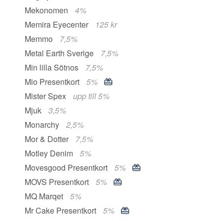
Mekonomen
4%
Memira Eyecenter
125 kr
Memmo
7,5%
Metal Earth Sverige
7,5%
Min lilla Sötnos
7,5%
Mio Presentkort
5%
Mister Spex
upp till 5%
Mjuk
3,5%
Monarchy
2,5%
Mor & Dotter
7,5%
Motley Denim
5%
Movesgood Presentkort
5%
MOVS Presentkort
5%
MQ Marqet
5%
Mr Cake Presentkort
5%