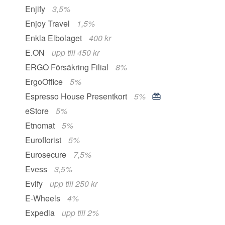
Enjify
3,5%
Enjoy Travel
1,5%
Enkla Elbolaget
400 kr
E.ON
upp till 450 kr
ERGO Försäkring Filial
8%
ErgoOffice
5%
Espresso House Presentkort
5%
eStore
5%
Etnomat
5%
Euroflorist
5%
Eurosecure
7,5%
Evess
3,5%
Evify
upp till 250 kr
E-Wheels
4%
Expedia
upp till 2%