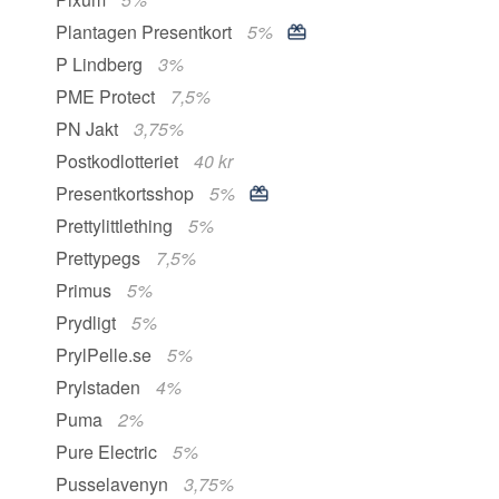
Plantagen Presentkort
5%
P Lindberg
3%
PME Protect
7,5%
PN Jakt
3,75%
Postkodlotteriet
40 kr
Presentkortsshop
5%
Prettylittlething
5%
Prettypegs
7,5%
Primus
5%
Prydligt
5%
PrylPelle.se
5%
Prylstaden
4%
Puma
2%
Pure Electric
5%
Pusselavenyn
3,75%