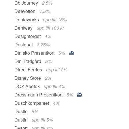
Db Journey
2,5%
Deevotion
7,5%
Dentaworks
upp till 15%
Dentway
upp till 100 kr
Designtorget
4%
Desigual
3,75%
Din sko Presentkort
5%
Din Trädgård
5%
Direct Ferries
upp till 2%
Disney Store
2%
DOZ Apotek
upp till 4%
Dressmann Presentkort
5%
Duschkompaniet
4%
Dustie
5%
Dustin
upp till 5%
Dyson
upp till 2%