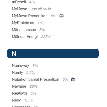
mResell
4%
MyMowo
upp till 50 kr
MyMowo Presentkort
5%
MyProtein.se
4%
Märta Larsson
5%
Mölndal Energi
225 kr
N
Nameway
8%
Namly
5,5%
Naturkompaniet Presentkort
5%
Naviane
20%
Neatsvor
5%
Nelly
1,5%
Nespresso
6%