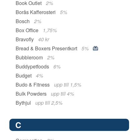
Book Outlet
2%
Borås Kafferosteri
5%
Bosch
2%
Box Office
1,75%
Bravofly
40 kr
Bread & Boxers Presentkort
5%
Bubbleroom
2%
Buddypetfoods
6%
Budget
4%
Budo & Fitness
upp till 1,5%
Bulk Powders
upp till 4%
Bythjul
upp till 2,5%
C