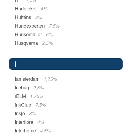
Hudoteket
4%
Hulténs
3%
Hundexperten
7,5%
Hunkemöller
5%
Husqvarna
2,5%
I
Iamsterdam
1,75%
Icebug
2,5%
iELM
1,75%
inkClub
7,5%
Insjö
8%
Interflora
4%
Interhome
4,5%