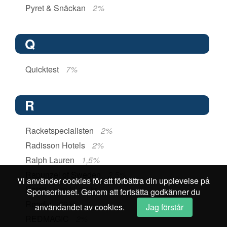
Pyret & Snäckan
2%
Q
Quicktest
7%
R
Racketspecialisten
2%
Radisson Hotels
2%
Ralph Lauren
1,5%
Rapunzel of Sweden
2,5%
Vi använder cookies för att förbättra din upplevelse på
Ratsit
upp till 30 kr
Sponsorhuset. Genom att fortsätta godkänner du
Readly
60 kr
användandet av cookies.
Jag förstår
REDMAGIC
2%