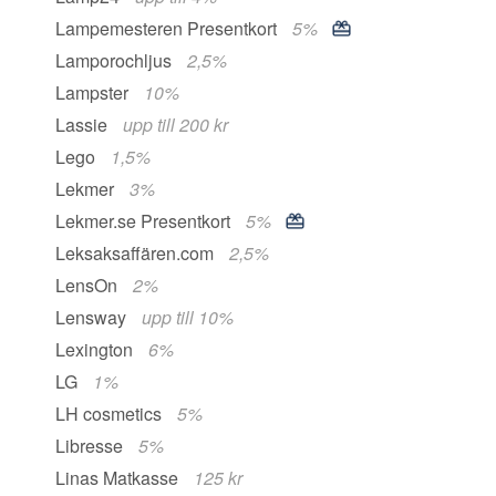
Lampemesteren Presentkort
5%
Lamporochljus
2,5%
Lampster
10%
Lassie
upp till 200 kr
Lego
1,5%
Lekmer
3%
Lekmer.se Presentkort
5%
Leksaksaffären.com
2,5%
LensOn
2%
Lensway
upp till 10%
Lexington
6%
LG
1%
LH cosmetics
5%
Libresse
5%
Linas Matkasse
125 kr