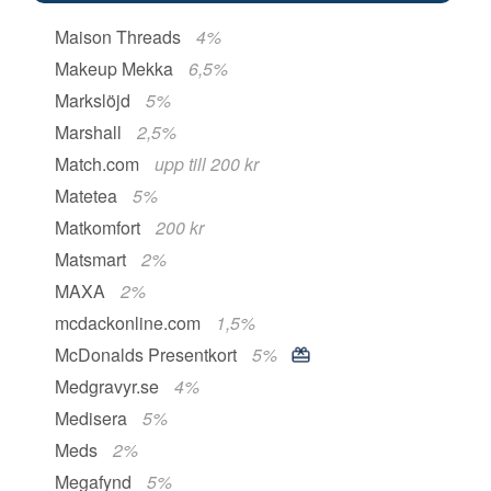
Maison Threads
4%
Makeup Mekka
6,5%
Markslöjd
5%
Marshall
2,5%
Match.com
upp till 200 kr
Matetea
5%
Matkomfort
200 kr
Matsmart
2%
MAXA
2%
mcdackonline.com
1,5%
McDonalds Presentkort
5%
Medgravyr.se
4%
Medisera
5%
Meds
2%
Megafynd
5%