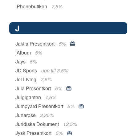
iPhonebutiken
7,5%
J
Jaktia Presentkort
5%
jAlbum
5%
Jays
5%
JD Sports
upp till 3,5%
Joi Living
7,5%
Jula Presentkort
5%
Julgiganten
7,5%
Jumpyard Presentkort
5%
Junarose
3,25%
Juridiska Dokument
12,5%
Jysk Presentkort
5%