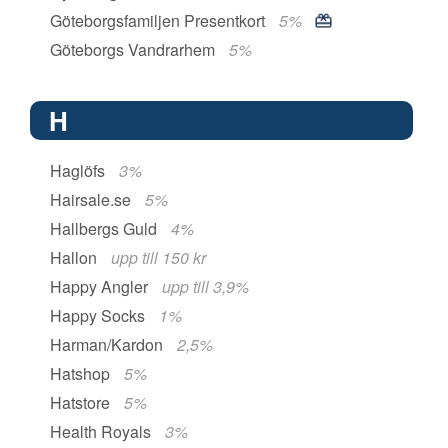
Göteborgsfamiljen Presentkort
5%
Göteborgs Vandrarhem
5%
H
Haglöfs
3%
Hairsale.se
5%
Hallbergs Guld
4%
Hallon
upp till 150 kr
Happy Angler
upp till 3,9%
Happy Socks
1%
Harman/Kardon
2,5%
Hatshop
5%
Hatstore
5%
Health Royals
3%