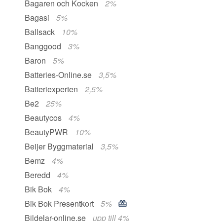
Bagaren och Kocken
2%
Bagasi
5%
Ballsack
10%
Banggood
3%
Baron
5%
Batteries-Online.se
3,5%
Batteriexperten
2,5%
Be2
25%
Beautycos
4%
BeautyPWR
10%
Beijer Byggmaterial
3,5%
Bemz
4%
Beredd
4%
Bik Bok
4%
Bik Bok Presentkort
5%
Bildelar-online.se
upp till 4%