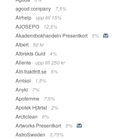
agood company
7,5%
Airhelp
upp till 15%
AJOSEPO
12,5%
Akademibokhandeln Presentkort
5%
Albert
50 kr
Albrekts Guld
4%
Allente
upp till 250 kr
Allt-fraktfritt.se
5%
Amisol
1,5%
Anyki
7%
Apofemme
7,5%
Apotek Hjärtat
2%
Arcticlean
6%
Artworks Presentkort
5%
AstroSweden
3,75%