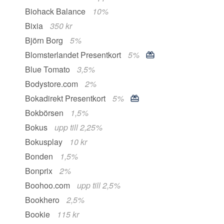
Biohack Balance
10%
Bixia
350 kr
Björn Borg
5%
Blomsterlandet Presentkort
5%
Blue Tomato
3,5%
Bodystore.com
2%
Bokadirekt Presentkort
5%
Bokbörsen
1,5%
Bokus
upp till 2,25%
Bokusplay
10 kr
Bonden
1,5%
Bonprix
2%
Boohoo.com
upp till 2,5%
Bookhero
2,5%
Bookie
115 kr