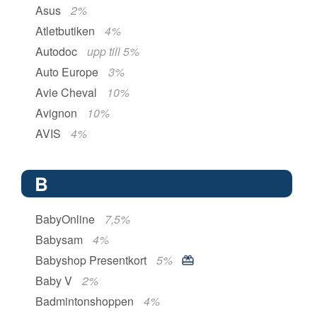
Asus
2%
Atletbutiken
4%
Autodoc
upp till 5%
Auto Europe
3%
Avie Cheval
10%
Avignon
10%
AVIS
4%
B
BabyOnline
7,5%
Babysam
4%
Babyshop Presentkort
5%
Baby V
2%
Badmintonshoppen
4%