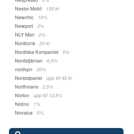
Nestor Mobil
150 kr
Newchic
10%
Newport
3%
NLY Man
2%
Nordicink
20 kr
Nordiska Kompaniet
5%
Nordstjärnan
6,5%
nordvpn
20%
Norstatpanel
upp till 40 kr
Northmans
2,5%
Norton
upp till 12,5%
Notino
1%
Novatus
5%
O