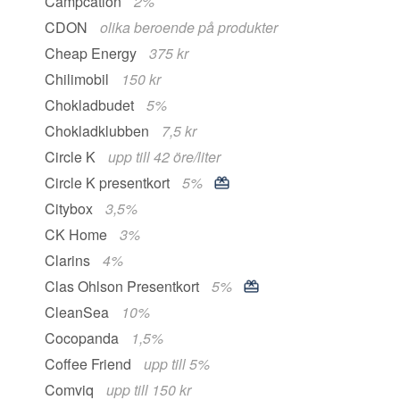
Campcation
2%
CDON
olika beroende på produkter
Cheap Energy
375 kr
Chilimobil
150 kr
Chokladbudet
5%
Chokladklubben
7,5 kr
Circle K
upp till 42 öre/liter
Circle K presentkort
5%
Citybox
3,5%
CK Home
3%
Clarins
4%
Clas Ohlson Presentkort
5%
CleanSea
10%
Cocopanda
1,5%
Coffee Friend
upp till 5%
Comviq
upp till 150 kr