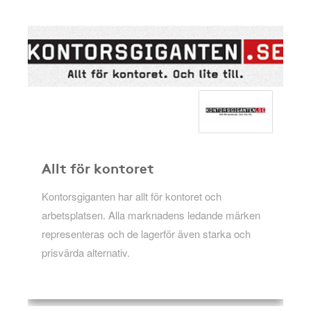
Allt för kontoret
Kontorsgiganten har allt för kontoret och
arbetsplatsen. Alla marknadens ledande märken
representeras och de lagerför även starka och
prisvärda alternativ.