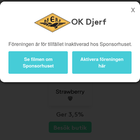
OK Djerf
Köp genom denna sida stöttar OK Djerf
Butiker
Biobiljetter
Föreningen är för tillfället inaktiverad hos Sponsorhuset.
Presentkort
Kampanjer
Se filmen om
Aktivera föreningen
Bli medlem
Logga in
Sponsorhuset
här
Ger 3,5%
Besök butik