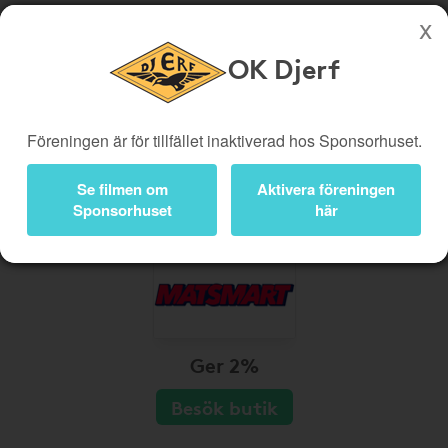
OK Djerf
Köp genom denna sida stöttar OK Djerf
Butiker
Biobiljetter
Föreningen är för tillfället inaktiverad hos Sponsorhuset.
Presentkort
Kampanjer
Se filmen om
Aktivera föreningen
Bli medlem
Logga in
Sponsorhuset
här
Ger 2%
Besök butik