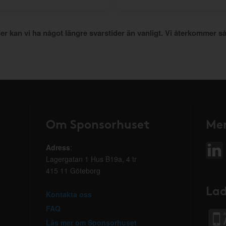
er kan vi ha något längre svarstider än vanligt. Vi återkommer så
Om Sponsorhuset
Mer
Adress
:
Lagergatan 1 Hus B19a, 4 tr
415 11 Göteborg
Lad
Kontakta oss
FAQ
Läs mer om Sponsorhuset