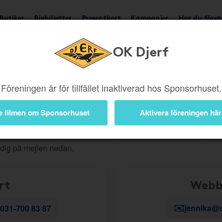
Butiker
Biobiljetter
Presentkort
Kampanjer
Har du före
OK Djerf
Föreningen är för tillfället inaktiverad hos Sponsorhuset.
ig snabbt vidare. För att du ska få rätt hjälp direkt är det viktigt a
e filmen om Sponsorhuset
Aktivera föreningen här
, beställningar eller andra kundserviceärenden?
Skapa då ett
r teknik
- till exempel problem i appen, en länk som inte fungerar
 dig på mejlen nedan.
rt
Webb
✉️
jennika@
031-700 83 87