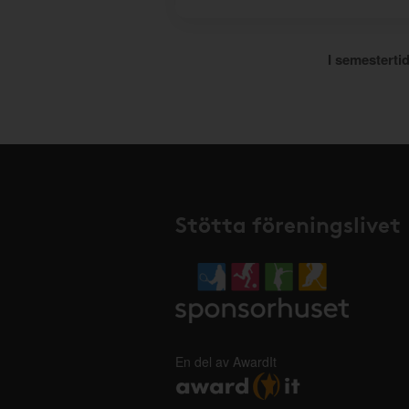
I semestertid
Stötta föreningslivet
En del av AwardIt