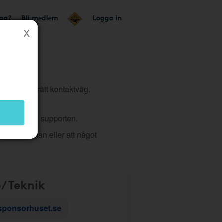
tag?
Bli medlem
Logga in
tt du väljer rätt kontaktväg.
 ärende till supporten.
 på hemsidan eller att något
/Teknik
sponsorhuset.se