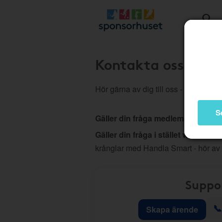
Kontakta oss
Hör gärna av dig till oss - vi hjälper d
S
Gäller din fråga medlemskap, köp
Gäller din fråga i stället webb elle
krånglar med Handla Smart - hör av
Suppo
📞
Skapa ärende