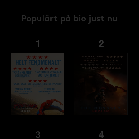
Populärt på bio just nu
1
2
3
4