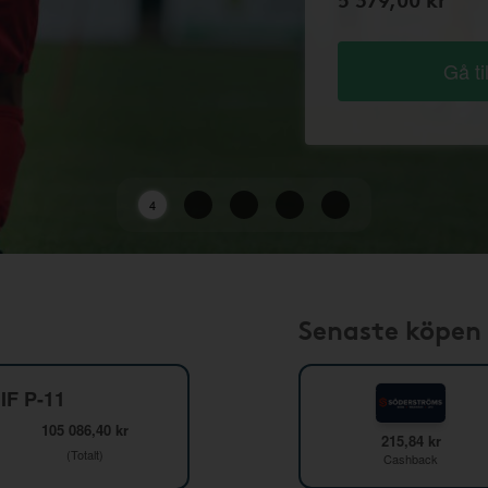
Gå ti
2
Senaste köpen
IF P-11
105 086,40 kr
215,84 kr
(Totalt)
Cashback