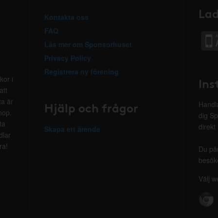
Lad
Kontakta oss
FAQ
Läs mer om Sponsorhuset
Privacy Policy
Registrera ny förening
kor i
Ins
att
ta är
Hjälp och frågor
Handla
hop.
dig Sp
ta
direkt
Skapa ett ärende
dlar
ra!
Du på
besöke
Välj w