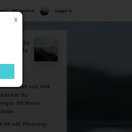
tag?
Bli medlem
Logga in
så får du
Upplands
pengar
 dina
onsorhuset och 604
skänker du
ngar till Norra
klubb.
t till vår förening: