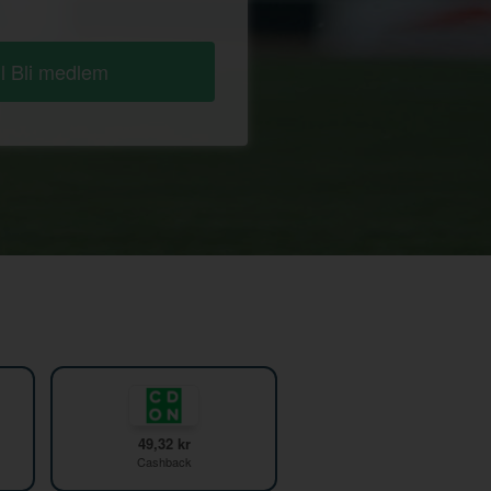
ll Bli medlem
49,32 kr
Cashback