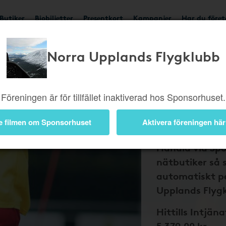
Butiker
Biobiljetter
Presentkort
Kampanjer
Har du före
Norra Upplands Flygklubb
Bli medlem 
och Norra 
Flygklubb 
Föreningen är för tillfället inaktiverad hos Sponsorhuset.
tillbaka på
nätköp
e filmen om Sponsorhuset
Aktivera föreningen här
Handla via Sp
nätbutiker så 
automatiskt pe
Upplands Flyg
Hittills Intjäna
5 379,00 kr