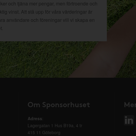
tiker och tjäna mer pengar, men förtroende och
ig vinst. Att stå upp för våra värderingar är
åra användare och föreningar vill vi skapa en
t.
Om Sponsorhuset
Mer
Adress
:
Lagergatan 1 Hus B19a, 4 tr
415 11 Göteborg