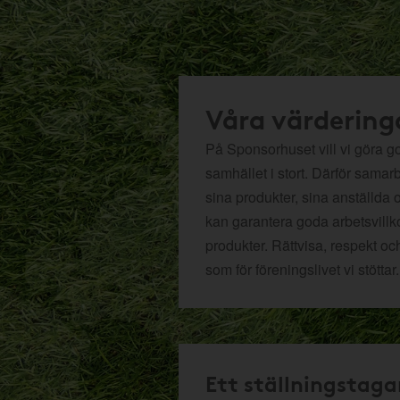
Våra värdering
På Sponsorhuset vill vi göra got
samhället i stort. Därför samar
sina produkter, sina anställda 
kan garantera goda arbetsvillko
produkter. Rättvisa, respekt oc
som för föreningslivet vi stöttar.
Ett ställningstaga