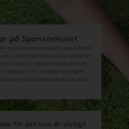
ar på Sponsorhuset
t – inte bara för föreningslivet, utan också för
betar vi enbart med butiker som tar ansvar för
och för miljön.
Vi väljer bort aktörer som inte
r, transparens i sin produktion eller säkra
h hållbarhet är grundläggande för oss, precis
nde för det som är viktigt