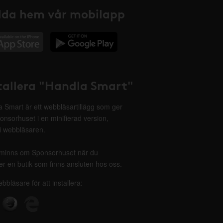
da hem vår mobilapp
tallera "Handla Smart"
 Smart är ett webbläsartillägg som ger
onsorhuset i en minifierad version,
 i webbläsaren.
minns om Sponsorhuset när du
r en butik som finns ansluten hos oss.
ebbläsare för att installera: