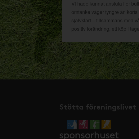
Vi hade kunnat ansluta fler bu
omtanke väger tyngre än kortsikt
självklart – tillsammans med v
positiv förändring, ett köp i tage
Stötta föreningslivet