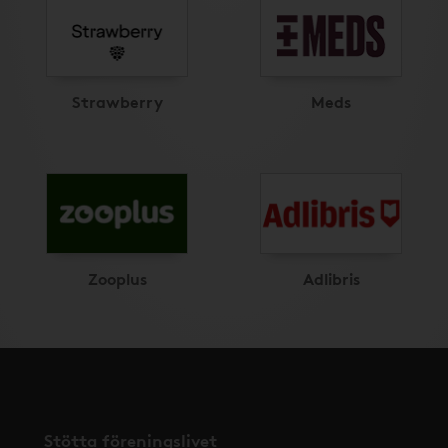
Strawberry
Meds
Zooplus
Adlibris
Stötta föreningslivet