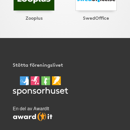
Zooplus
SwedOffice
Stötta föreningslivet
En del av AwardIt