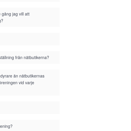
gång jag vill att
g?
tällning från nätbutikerna?
i dyrare än nätbutikernas
föreningen vid varje
rening?