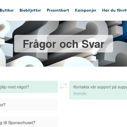
Butiker
Biobiljetter
Presentkort
Kampanjer
Har du före
Frågor och Svar
hjälp med något?
Kontakta vår support på supp
ärende
.
got?
g till Sponsorhuset?