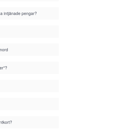
ina intjänade pengar?
enord
er"?
ntkort?