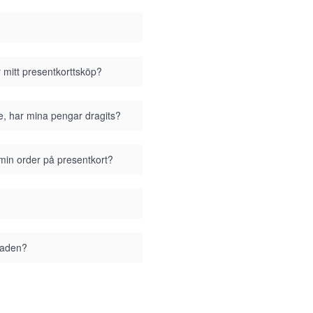
r mitt presentkorttsköp?
se, har mina pengar dragits?
 min order på presentkort?
staden?