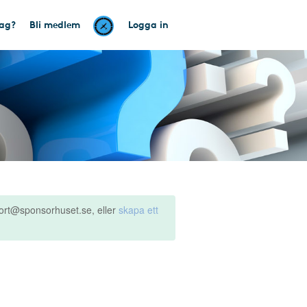
tag?
Bli medlem
Logga in
ort@sponsorhuset.se, eller
skapa ett