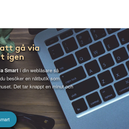
att gå via
t igen
i din webläsare så
la Smart
 du besöker en nätbutik som
uset. Det tar knappt en minut och
smart