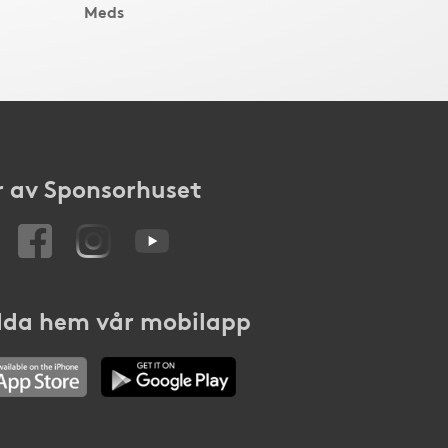
Meds
 av Sponsorhuset
da hem vår mobilapp