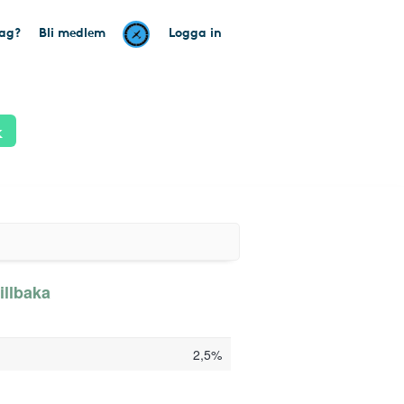
tag?
Bli medlem
Logga in
k
illbaka
2,5%