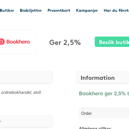
Butiker
Biobiljetter
Presentkort
Kampanjer
Har du före
Ger 2,5%
Besök buti
Information
 onlinebokhandel, stolt
Bookhero ger 2,5% t
Order
r
Allmänna villkor
: