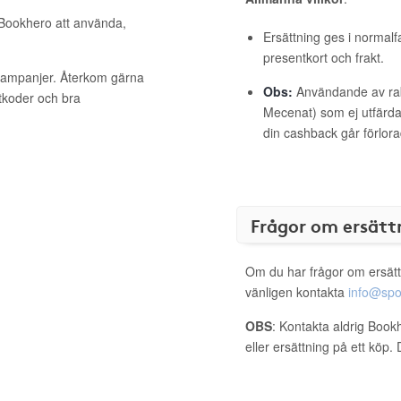
l Bookhero att använda,
Ersättning ges i normalf
presentkort och frakt.
 kampanjer. Återkom gärna
Obs:
Användande av raba
ttkoder och bra
Mecenat) som ej utfärdat
din cashback går förlora
Frågor om ersätt
Om du har frågor om ersätt
vänligen kontakta
info@spo
OBS
: Kontakta aldrig Book
eller ersättning på ett köp