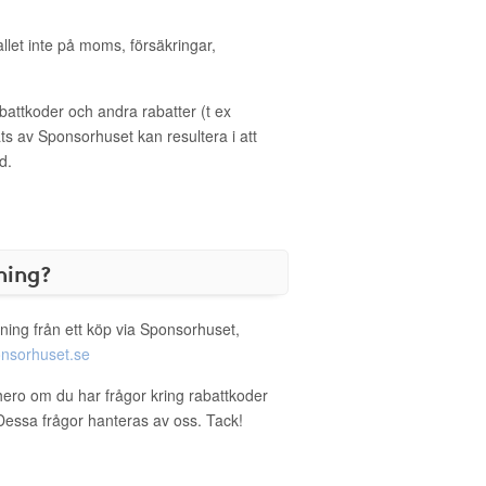
allet inte på moms, försäkringar,
ttkoder och andra rabatter (t ex
s av Sponsorhuset kan resultera i att
d.
ning?
ning från ett köp via Sponsorhuset,
nsorhuset.se
hero om du har frågor kring rabattkoder
. Dessa frågor hanteras av oss. Tack!