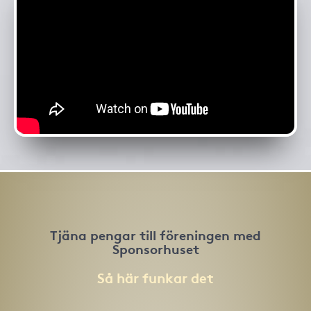
Tjäna pengar till föreningen med
Sponsorhuset
Så här funkar det