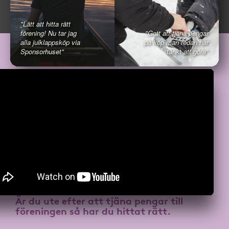
"Lätt att hitta rätt
förening! Nu tar jag
"Gott att tjäna pengar
alla julklappsköp via
på köp man redan har
Sponsorhuset"
tänkt att göra"
Är du ute efter att
tjäna pengar till
föreningen
så har du hittat rätt.