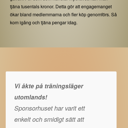
tjäna tusentals kronor. Detta gör att engagemanget
ökar bland medlemmarna och fler köp genomförs. Så
kom igång och tjäna pengar idag.
Vi åkte på träningsläger
utomlands!
Sponsorhuset har varit ett
enkelt och smidigt sätt att