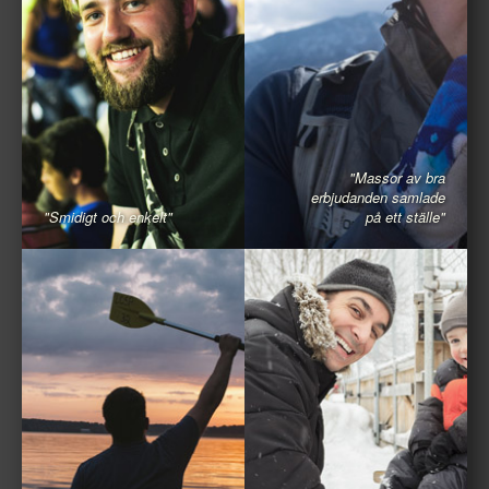
"Massor av bra
erbjudanden samlade
"Smidigt och enkelt"
på ett ställe"