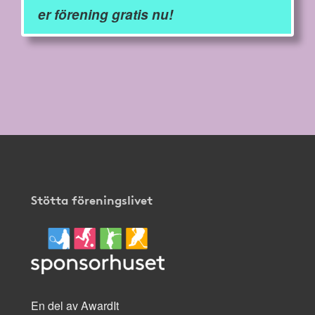
er förening gratis nu!
Stötta föreningslivet
En del av AwardIt