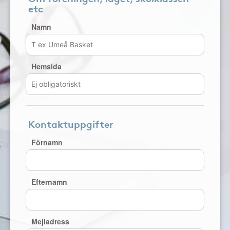
etc
Namn
Hemsida
Kontaktuppgifter
Förnamn
Efternamn
Mejladress