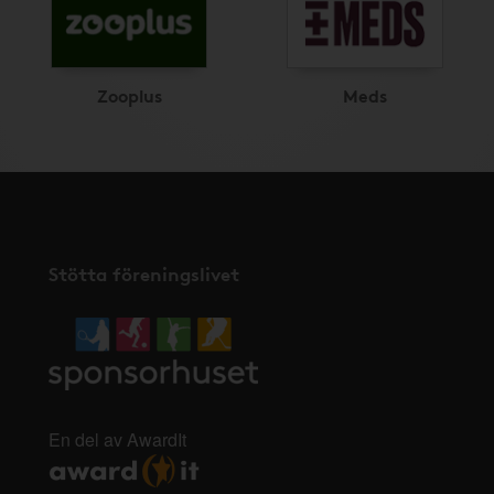
Zooplus
Meds
Stötta föreningslivet
En del av AwardIt