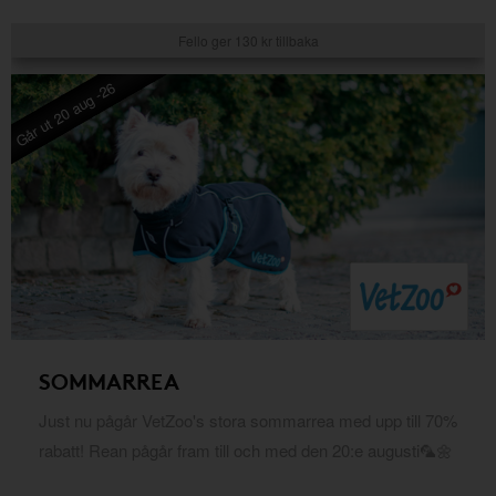
Fello ger 130 kr tillbaka
Går ut 20 aug -26
SOMMARREA
Just nu pågår VetZoo's stora sommarrea med upp till 70%
rabatt! Rean pågår fram till och med den 20:e augusti🦜🌼