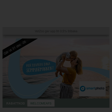
VetZoo ger upp till 3,5% tillbaka
Går ut 31 dec -26
RABATTKOD
WELCOMEAFS