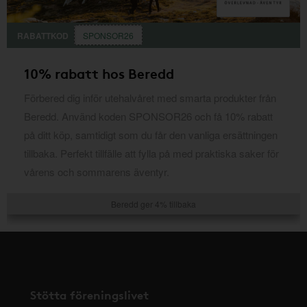
RABATTKOD
SPONSOR26
10% rabatt hos Beredd
Förbered dig inför utehalvåret med smarta produkter från
Beredd. Använd koden SPONSOR26 och få 10% rabatt
på ditt köp, samtidigt som du får den vanliga ersättningen
tillbaka. Perfekt tillfälle att fylla på med praktiska saker för
vårens och sommarens äventyr.
Beredd ger 4% tillbaka
Stötta föreningslivet