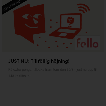
Går ut 30 aug -26
JUST NU: Tillfällig höjning!
Få extra pengar tillbaka fram tom den 30/8 - just nu upp till
143 kr tillbaka!