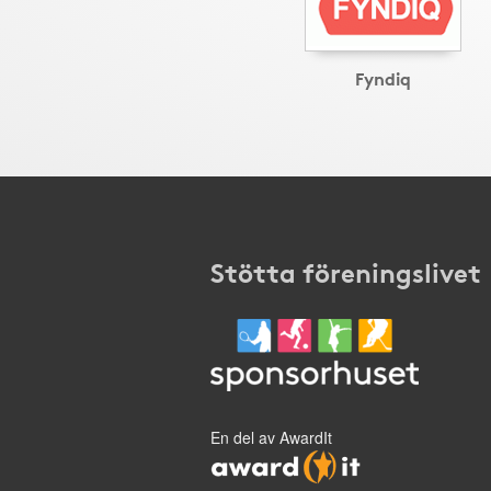
Fyndiq
Stötta föreningslivet
En del av AwardIt