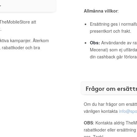
r
Allmänna villkor
:
 TheMobileStore att
Ersättning ges i normalf
.
presentkort och frakt.
aktiva kampanjer. Återkom
Obs:
Användande av raba
, rabattkoder och bra
Mecenat) som ej utfärdat
din cashback går förlora
Frågor om ersätt
Om du har frågor om ersätt
vänligen kontakta
info@spo
OBS
: Kontakta aldrig TheM
rabattkoder eller ersättnin
oss. Tack!