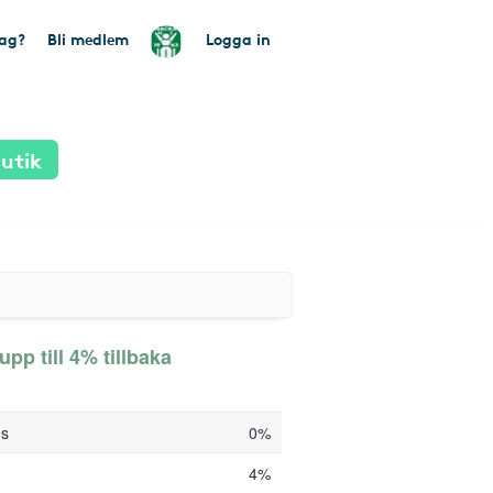
tag?
Bli medlem
Logga in
utik
pp till 4% tillbaka
ds
0%
4%