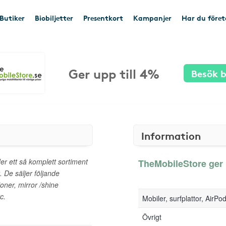
Butiker
Biobiljetter
Presentkort
Kampanjer
Har du före
Ger upp till 4%
Besök b
Information
er ett så komplett sortiment
TheMobileStore ger u
t. De säljer följande
oner, mirror /shine
c.
Mobiler, surfplattor, AirPo
Övrigt